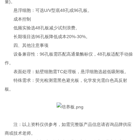
量)‌。
悬浮细胞：可选U/V型底48孔或96孔板‌。
成本控制‌
低频实验选48孔板减少试剂浪费‌。
长期项目选96孔板降低成本20%-30%‌。
四、其他注意事项‌
设备兼容性‌：96孔板需匹配高通量酶标仪，48孔板适配手动操
作‌。
表面处理‌：贴壁细胞需TC处理板，悬浮细胞选超低吸附板‌。
特殊需求‌：荧光检测需黑色避光板，化学发光需白色高反射
板‌。
注：以上资料仅供参考，如需完整版产品信息请咨询品牌供应
商或技术老师。