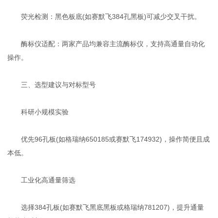
荧光检测‌：黑色板底(如赛默飞384孔黑板)可减少交叉干扰‌。
酶标仪适配‌：两家产品均兼容主流酶标仪，支持高通量自动化
操作‌。
三、选型建议与对标型号
科研小规模实验‌
优先96孔板(如格瑞纳650185或赛默飞174932)，操作简便且成
本低‌。
工业化高通量筛选‌
选择384孔板(如赛默飞黑底黑板或格瑞纳781207)，提升通量