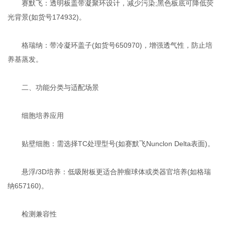
赛默飞‌：透明板盖带凝聚环设计，减少污染;黑色板底可降低荧
光背景(如货号174932)‌。
格瑞纳‌：带冷凝环盖子(如货号650970)，增强透气性，防止培
养基蒸发‌。
二、功能分类与适配场景
细胞培养应用‌
贴壁细胞‌：需选择TC处理型号(如赛默飞Nunclon Delta表面)‌。
悬浮/3D培养‌：低吸附板更适合肿瘤球体或类器官培养(如格瑞
纳657160)‌。
检测兼容性‌