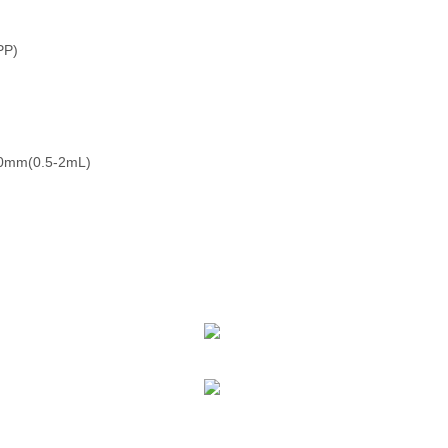
)‌
mm(0.5-2mL)‌