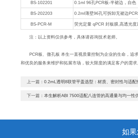
BS-102201
0.1ml 96孔PCR板-半裙边，自
BS-202203
0.2ml薄壁96孔可拆卸无裙边PC
BS-PCR-M
荧光定量 qPCR 封板膜,高透光
注：以上资料仅供参考，具体请咨询技术老师。
PCR板、微孔板 本生一直视质量控制为企业的生命，追求
和优良的服务来维护和拓展市场，较大限度的满足客户的需求
上一篇：
0.2mL透明8联管平盖选型：材质、密封性与适配
下一篇：
本生解析ABI 7500适配八连管的高通量与均一性
如果