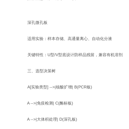
深孔微孔板‌
适用实验‌：样本存储、高通量离心、自动化分液
关键特性‌：U型/V型底设计防样品残留‌，兼容有机溶剂
三、选型决策树‌
A[实验类型] -->|核酸扩增| B(PCR板)
A -->|免疫检测| C(酶标板)
A -->|大体积处理| D(深孔板)