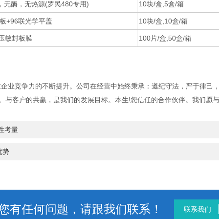
色，无酶，无热源(罗民480专用)
10块/盒,5盒/箱
R板+96联光学平盖
10块/盒,10盒/箱
度压敏封板膜
100片/盒,50盒/箱
企业竞争力的不断提升。公司在经营中始终秉承：遵纪守法，严于律己
。与客户的共赢，是我们的发展目标。本生!您信任的合作伙伴。我们愿
性考量
优势
您有任何问题，请跟我们联系！
联系我们