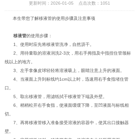
更新时间：2026-01-05 点击次数：1051
本生带您了解移液管的使用步骤及注意事项
移液管
的使用步骤：
1、使用时应先将移液管洗净，自然沥干。
2、用待量取的溶液润洗2-3次，用右手拇指及中指捏住管颈标
线以上的地方。
3、左手拿像皮球轻轻将溶液吸上，眼睛注意上升的液面。
4、当液面上升到标线约1cm以上时，迅速用右手食指堵住管
口。
5、取出移液管，用滤纸拭干移液管下端及外壁。
6、稍稍松开右手食指，使液面缓缓下降，至凹液面与标线相
切。
7、再将移液管移入准备接受溶液的容器中，使其出口接触器
壁。