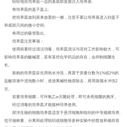
轻轻地在培养皿一边的基底部直接注入培养基;
将培养皿的盖子盖上;
把培养皿放到原来放置的一侧，注意不要让培养基进入到盖子
和底部只间的微小空间;
将用过的吸管取出。
培养皿注意事项：
使用前要经过清洁消毒，培养皿清洁与否对工作影响较大，可
影响培养基的酸碱度，若有某些化学药品的存在，会抑制细菌生
长。
新购的培养皿应先用热水冲洗，再置于质量分数为1%或2%的
盐酸溶液中浸泡数小时，使游离碱性物质除去，再用蒸馏水冲洗2
次。
若要培养细菌，可环氧乙w灭菌处理，即可杀死细菌的胞牙。
经过消毒的培养皿才能接种培养使用。
郧洋生物的细胞培养皿适宜于悬浮细胞和组织的中等规模培养;
也可做称量、分离和处理组织或细胞等多种实验中的暂放和储存容