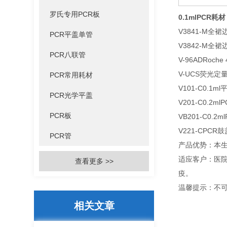
罗氏专用PCR板
0.1mlPCR耗材
V3841-M全裙
PCR平盖单管
V3842-M全裙
PCR八联管
V-96ADRoch
V-UCS荧光定
PCR常用耗材
V101-C0.1
PCR光学平盖
V201-C0.2
PCR板
VB201-C0.
V221-CPCR
PCR管
产品优势：本
适应客户：医
查看更多 >>
疫。
温馨提示：不
相关文章