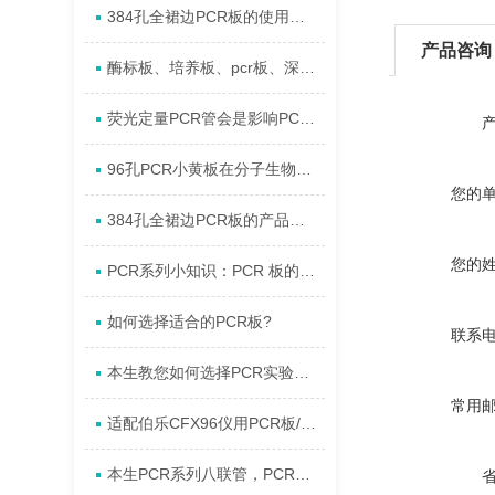
384孔全裙边PCR板的使用实验说明
产品咨询
酶标板、培养板、pcr板、深孔板、血清板汇总
荧光定量PCR管会是影响PCR反应的关键因素吗？
96孔PCR小黄板在分子生物学中的缺点是什么?
您的
384孔全裙边PCR板的产品说明
您的
PCR系列小知识：PCR 板的广泛应用域
如何选择适合的PCR板?
联系
本生教您如何选择PCR实验的所需耗材?
常用
适配伯乐CFX96仪用PCR板/全裙边40ul96孔板
本生PCR系列八联管，PCR板，封板膜适配机型