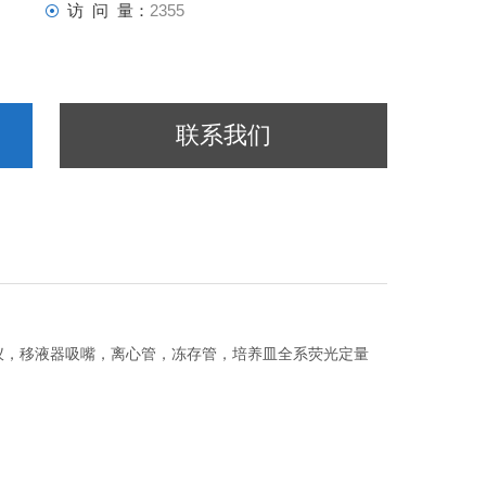
访 问 量：
2355
联系我们
仪，移液器吸嘴，离心管，冻存管，培养皿全系荧光定量