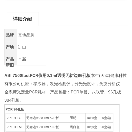
详细介绍
品牌
其他品牌
产地
进口
产品
全新
新旧
ABI 7500fastPCR仪用0.1ml透明无裙边96孔板
本生(天津)健康科技
有限公司供应：移液器，发光检测仪，分光光度计，免疫分析仪，
全系荧光定量PCR耗材，产品包括：PCR单管、八联管、96孔板、
384孔板。
PCR 96孔板
VP1011-C
无裙边96*0.1mlPCR板
透明
10块/盒，20盒/箱
VP1011-M
无裙边96*0.1mlPCR板
乳白色
10块/盒，20盒/箱