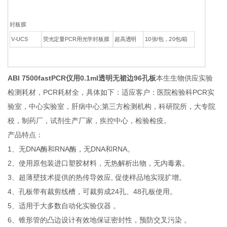
封板膜
V-UCS
荧光定量PCR用光学封板膜
超高透明
10张/包，20包/箱
ABI 7500fastPCR仪用0.1ml透明无裙边96孔板
本生生物供应实验
检测耗材，PCR耗材全，具体如下：适应客户：医院检验科PCR实
验室，中心实验室，肝病中心;第三方检测机构，科研院所，大专院
校，制药厂，试剂生产厂家，疾控中心，检验检疫。
产品特点：
1、无DNA酶和RNA酶，无DNA和RNA。
2、使用原包装进口塑胶材料，无热解析出物，无内毒素。
3、超薄壁技术提供的热传导效应, 促使样品地实现扩增。
4、孔板带有裁剪线槽，可裁剪成24孔、48孔板使用。
5、适用于大多数自动化实验仪器 。
6、锥形管的凸边设计有效地保证密封性，预防交叉污染 。