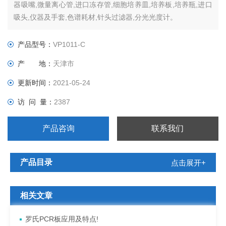
器吸嘴,微量离心管,进口冻存管,细胞培养皿,培养板,培养瓶,进口
吸头,仪器及手套,色谱耗材,针头过滤器,分光光度计。
产品型号：
VP1011-C
产 地：
天津市
更新时间：
2021-05-24
访 问 量：
2387
产品咨询
联系我们
产品目录
点击展开+
相关文章
罗氏PCR板应用及特点!