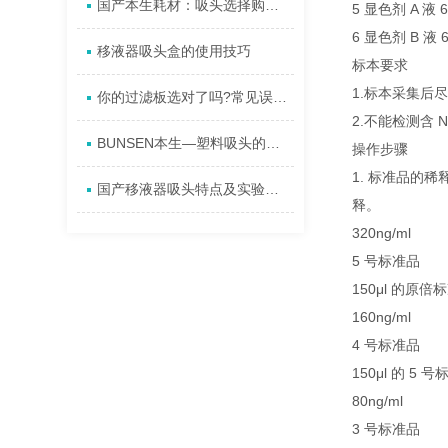
国产本生耗材：吸头选择购买注意事项
5 显色剂 A 液 6
6 显色剂 B 液 6
移液器吸头盒的使用技巧
标本要求
1.标本采集后
你的过滤板选对了吗?常见误区与科学选择方法
2.不能检测含 
BUNSEN本生—塑料吸头的安装及方法使用汇总
操作步骤
1. 标准品的
国产移液器吸头特点及实验使用要点
释。
320ng/ml
5 号标准品
150μl 的原倍
160ng/ml
4 号标准品
150μl 的 5
80ng/ml
3 号标准品