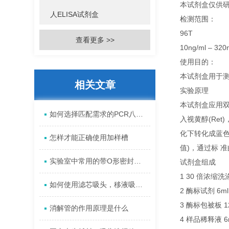
本试剂盒仅供
人ELISA试剂盒
检测范围：
96T
查看更多 >>
10ng/ml – 320
使用目的：
本试剂盒用于测
相关文章
实验原理
本试剂盒应用双
如何选择匹配需求的PCR八联管?材质/容积/密封性详解
入视黄醇(Ret
化下转化成蓝色
怎样才能正确使用加样槽
值)，通过标 准
实验室中常用的带O形密封圈螺口微量管，究竟有何之处？
试剂盒组成
1 30 倍浓缩洗涤
如何使用滤芯吸头，移液吸头使需注意哪些问题?
2 酶标试剂 6ml×
3 酶标包被板 12
消解管的作用原理是什么
4 样品稀释液 6m