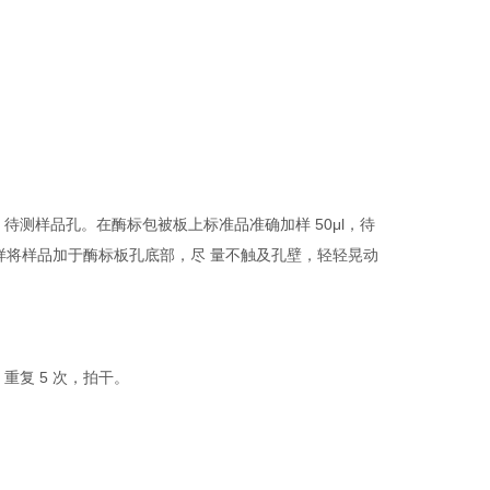
 待测样品孔。在酶标包被板上标准品准确加样 50μl，待
)。加样将样品加于酶标板孔底部，尽 量不触及孔壁，轻轻晃动
重复 5 次，拍干。