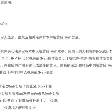
研究使用。
ng/ml
定人血清、血浆及相关液体样本中视黄醇(Ret)含量。
抗体夹心法测定标本中人视黄醇(Ret)水平。用纯化的人视黄醇(Ret)
)，再与 HRP 标记 的视黄醇(Ret)抗体结合，形成抗体-抗原-酶标抗体复合物
，并在酸的作用下转化成最终的黄色。颜色的深浅 和样品中的视黄醇(Ret)
曲线计算样品中人视黄醇(Ret)浓度。
液 20ml×1 瓶 7 终止液 6ml×1 瓶
1 瓶 8 标准品(640 ng/ml) 0.5ml×1 瓶
 孔×8 条 9 标准品稀释液 1.5ml×1 瓶
l×1 瓶 10 说明书 1 份