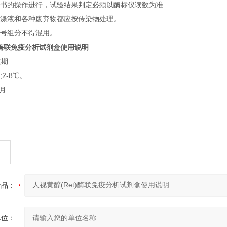
明书的操作进行，试验结果判定必须以酶标仪读数为准.
洗涤液和各种废弃物都应按传染物处理。
批号组分不得混用。
t)酶联免疫分析试剂盒使用说明
效期
2-8℃。
个月
产品：
单位：