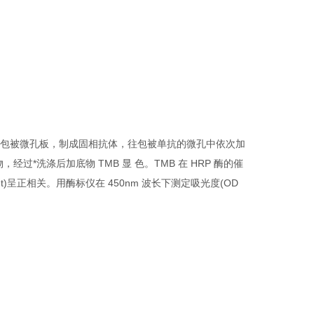
抗 体包被微孔板，制成固相抗体，往包被单抗的微孔中依次加
，经过*洗涤后加底物 TMB 显 色。TMB 在 HRP 酶的催
呈正相关。用酶标仪在 450nm 波长下测定吸光度(OD