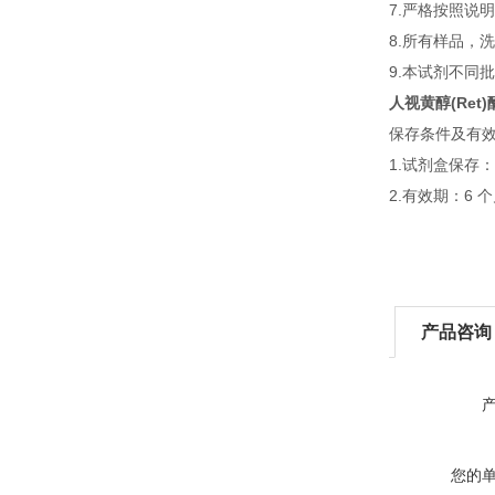
7.严格按照说
8.所有样品，
9.本试剂不同
人视黄醇(Re
保存条件及有
1.试剂盒保存：;
2.有效期：6 
产品咨询
您的