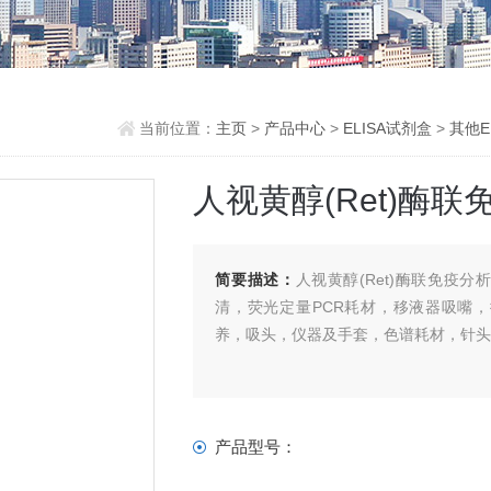
当前位置：
主页
>
产品中心
>
ELISA试剂盒
>
其他E
人视黄醇(Ret)酶
简要描述：
人视黄醇(Ret)酶联免疫分
清，荧光定量PCR耗材，移液器吸嘴
养，吸头，仪器及手套，色谱耗材，针
产品型号：