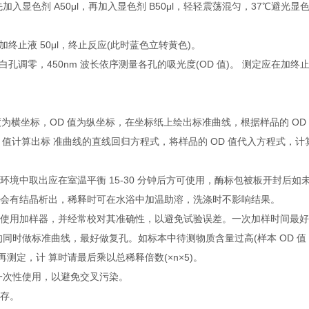
先加入显色剂 A50μl，再加入显色剂 B50μl，轻轻震荡混匀，37℃避光显
孔加终止液 50μl，终止反应(此时蓝色立转黄色)。
空白孔调零，450nm 波长依序测量各孔的吸光度(OD 值)。 测定应在加终止
：
为横坐标，OD 值为纵坐标，在坐标纸上绘出标准曲线，根据样品的 OD
D 值计算出标 准曲线的直线回归方程式，将样品的 OD 值代入方程式
藏环境中取出应在室温平衡 15-30 分钟后方可使用，酶标包被板开封后
能会有结晶析出，稀释时可在水浴中加温助溶，洗涤时不影响结果。
应使用加样器，并经常校对其准确性，以避免试验误差。一次加样时间最好 
定的同时做标准曲线，最好做复孔。如标本中待测物质含量过高(样本 OD 值
后再测定，计 算时请最后乘以总稀释倍数(×n×5)。
限一次性使用，以避免交叉污染。
保存。