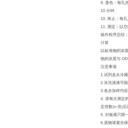
9. 显色：每孔
10 分钟.
10. 终止：每
11. 测定：以
操作程序总结
计算
以标准物的浓度
物的浓度与 O
注意事项
1.试剂盒从冷
2.浓洗涤液可
3.各步加样均
4. 请每次测
定倍数(n 倍)
5. 封板膜只
6.底物请避光