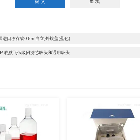
国进口冻存管0.5ml自立,外旋盖(蓝色)
SP 赛默飞低吸附滤芯吸头和通用吸头