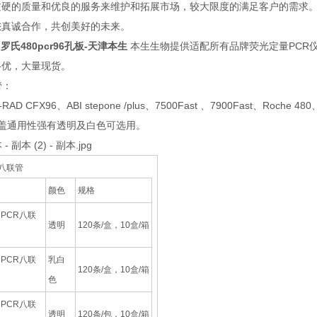
过硬的质量和优良的服务来维护和拓展市场，较大限度的满足客户的需求。
您真诚合作，共创美好的未来。
罗氏480pcr96孔板-天津本生
本生生物提供适配所有品牌荧光定量PCR仪、
格优，大量现货。
管：
AD CFX96、ABI stepone /plus、7500Fast 、7900Fast、Roc
管盖通用性强有透明及白色可选用。
 八联管
颜色
规格
l PCR八联
透明
120条/盒，10盒/箱
l PCR八联
乳白
120条/盒，10盒/箱
色
l PCR八联
透明
120条/包，10盒/箱