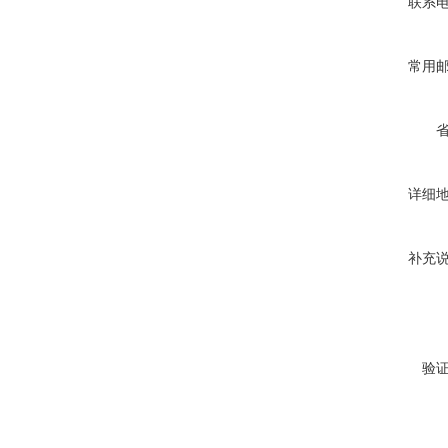
联系
常用
详细
补充
验