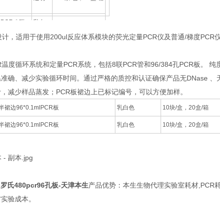
l PCR八联
乳白
120条/盒，10盒/箱
色
设计，适用于使用200ul反应体系模块的荧光定量PCR仪及普通/梯度PCR
R温度循环系统和定量PCR系统，包括8联PCR管和96/384孔PCR板。
准确、减少实验循环时间。通过严格的质控和认证确保产品无DNase 、无
，减少样品蒸发；PCR板裙边上已标记编号，可以方便加样。
半裙边96*0.1mlPCR板
乳白色
10块/盒，20盒/箱
半裙边96*0.1mlPCR板
乳白色
10块/盒，20盒/箱
罗氏480pcr96孔板-天津本生
产品优势：本生生物代理实验室耗材,PC
省实验成本。