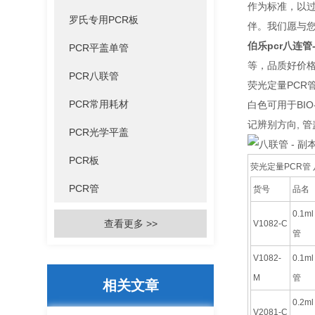
作为标准，以
罗氏专用PCR板
伴。我们愿与
伯乐pcr八连管-
PCR平盖单管
等，品质好价
PCR八联管
荧光定量PCR
PCR常用耗材
白色可用于BIO-R
记辨别方向, 
PCR光学平盖
PCR板
荧光定量PCR管
PCR管
货号
品名
0.1m
查看更多 >>
V1082-C
管
V1082-
0.1m
M
管
相关文章
0.2m
V2081-C