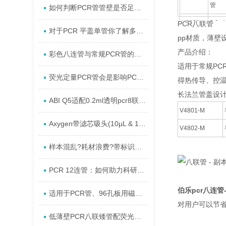
管
如何判断PCR管管壁是否足够薄
V2081-
0.2m
PCR八联管
对于PCR 平盖单管你了解多少？
M
管
pp材质，薄壁
产品介绍：
彩色八连管与常规PCR管的使用区别
适用于常规PC
荧光定量PCR管会是影响PCR反应的关键因素吗？
得热传导、控温
长法兰管盖设计
ABI Q5适配0.2ml透明pcr8联排管优化标题
V4801-M
Axygen带滤芯吸头(10µL & 1000µL)应用详解
V4802-M
样本混乱?耗材浪费?带标识八连管如何解决传统PCR管痛点
PCR 12连管：如何助力科研人员进行高效基因扩增?
伯乐pcr八连管-
适用于PCR管、96孔板用磁力架特点
对用户可以节
低薄壁PCR八联矮管配荧光定量平盖产品详解