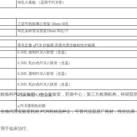
96孔小黄板 （适用于PCR管）
三层可拆卸离心管架 18mm 50孔
96孔采样管试管架18mm 96孔/个
荧光定量 qPCR 封板膜,高透光度压敏粘性封板膜
0.1ML 透明PCR八联管（含盖）
0.1ML 乳白色PCR八联管（含盖）
0.2ML 透明PCR八联管（含盖）
0.2ML 乳白色PCR八联管（含盖）
院检验科PCR实验室，中心实验室，肝病中心；第三方检测机构，科研院
C
0.2ml 96孔PCR反应板
q PCR透明热封膜
生物代理实验室耗材,PCR耗材品种全，可替代仪器原厂耗材，性价比高
可用于临床治疗。