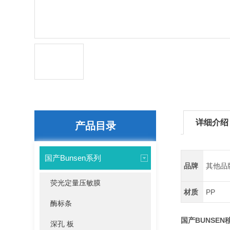
详细介绍
产品目录
国产Bunsen系列
品牌
其他品
荧光定量压敏膜
材质
PP
酶标条
国产BUNSEN移
深孔 板