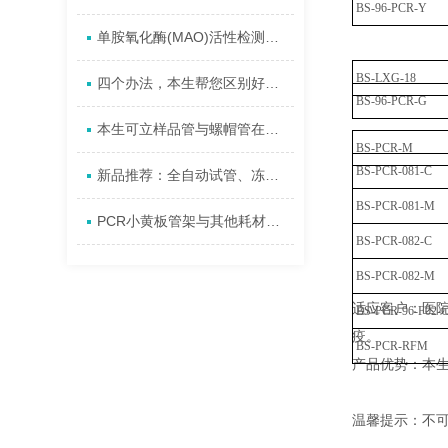
BS-96-PCR-Y
单胺氧化酶(MAO)活性检测试剂盒实验原理及操作步骤
BS-LXG-18
四个办法，本生帮您区别好坏ELISA试剂盒
BS-96-PCR-G
本生可立样品管与螺帽管在科研实验中的应用
BS-PCR-M
BS-PCR-081-C
新品推荐：全自动试管、冻存管开盖机
BS-PCR-081-M
PCR小黄板管架与其他耗材对比
BS-PCR-082-C
BS-PCR-082-M
适应客户：医
BS-PCR-96-F02-
疫。
BS-PCR-RFM
产品优势：本生
温馨提示：不