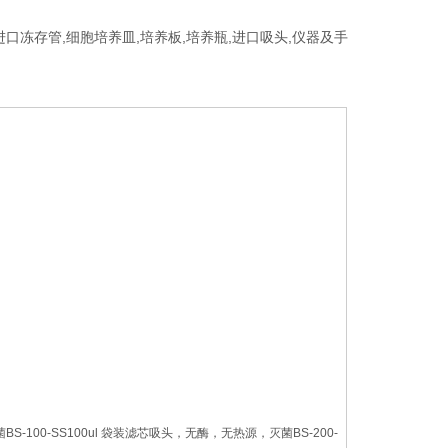
进口冻存管,细胞培养皿,培养板,培养瓶,进口吸头,仪器及手
S-100-SS100ul 袋装滤芯吸头，无酶，无热源，灭菌BS-200-