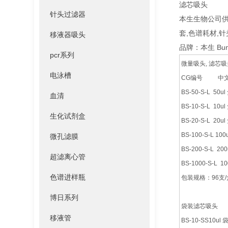
滤芯吸头
针头过滤器
本生生物公司供
套,色谱耗材,
移液器吸头
品牌：本生 Bun
pcr系列
微量吸头, 滤芯吸
电泳槽
CG编号 
BS-50-S-L 
血清
BS-10-S-L 
生化试剂盒
BS-20-S-L 
BS-100-S-L
微孔滤膜
BS-200-S-L
超滤离心管
BS-1000-S-
色谱进样瓶
包装规格：96支/盒 
博日系列
袋装滤芯吸头
移液管
BS-10-SS10