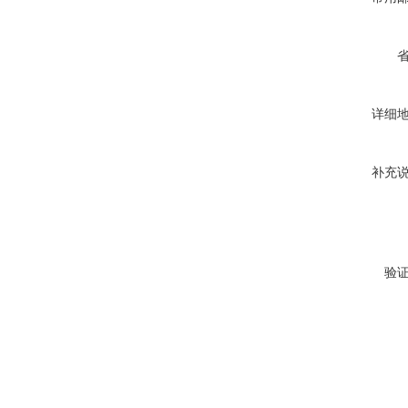
详细
补充
验