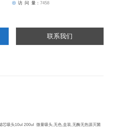
访 问 量：
7458
联系我们
芯吸头10ul 200ul 微量吸头,无色,盒装,无酶无热源灭菌