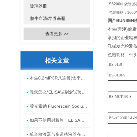
SS200ul 袋
玻璃器皿
包装规格：1000
胎牛血清/培养基瓶
国产BUNSEN移
本生(天津)健
查看更多 >>
承担的企业精神
孔板发光检测仪
色谱耗材，针
相关文章
BS-0150
BS-0150-S
本生0.2mlPCR八连管(含平盖)的应用
教您怎么*ELISA试剂盒试验中的过错?2023资料已更新
BS-MCT020-S
荧光素钠 Fluorescein Sodium/ Uranine
BS-AF200RL-L-
如果不使用封板膜，ELISA实验结果会怎样?
单道移液器与多道移液器在实验中的应用