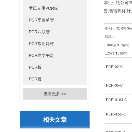
本生生物公司供
罗氏专用PCR板
套,色谱耗材,
PCR平盖单管
类别：PCR管/
PCR八联管
规格：
PCR常用耗材
1000支/10包/箱
125排/10包/箱
PCR光学平盖
PCR板
PCR-02-C
PCR管
PCR-05-C
查看更多 >>
PCR-0104-C
PCR-02-L-C
相关文章