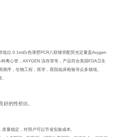
位 0.1ml白色薄壁PCR八联矮管配荧光定量盖Axygen
、各种离心管，AXYGEN 冻存管等，产品符合美国FDA卫生
，基因测序，生物工程，医学，医院临床检验等众多领域。
誉。
和良好的性价比。
，质量稳定，对用户可以节省实验成本。