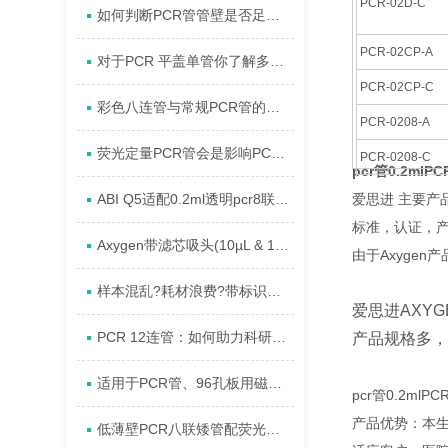
PCR-02D-C
如何判断PCR管管壁是否足够薄
PCR-02CP-A
对于PCR 平盖单管你了解多少？
PCR-02CP-C
彩色八连管与常规PCR管的使用区别
PCR-0208-A
荧光定量PCR管会是影响PCR反应的关键因素吗？
PCR-0208-C
pcr管0.2m
PCR-2CP-RT-C
ABI Q5适配0.2ml透明pcr8联排管优化标题
爱思进 主要产品
标准，认证，产
PCR-02-FCP-C
Axygen带滤芯吸头(10µL & 1000µL)应用详解
由于Axyge
PCR-0208-CP-
样本混乱?耗材浪费?带标识八连管如何解决传统PCR管痛点
PCR-0208-FCP
爱思进AXYG
PCR 12连管：如何助力科研人员进行高效基因扩增?
产品规格多，
PCR-0108-LP-
适用于PCR管、96孔板用磁力架特点
pcr管0.2ml
PCR-0108-LP-R
产品优势：本生
W
低薄壁PCR八联矮管配荧光定量平盖产品详解