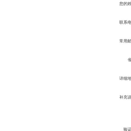
您的
联系
常用
详细
补充
验