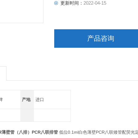
更新时间：
2022-04-15
产品咨询
牌
产地
进口
lPCR薄壁管（八排）PCR八联排管
低位0.1ml白色薄壁PCR八联矮管配荧光定