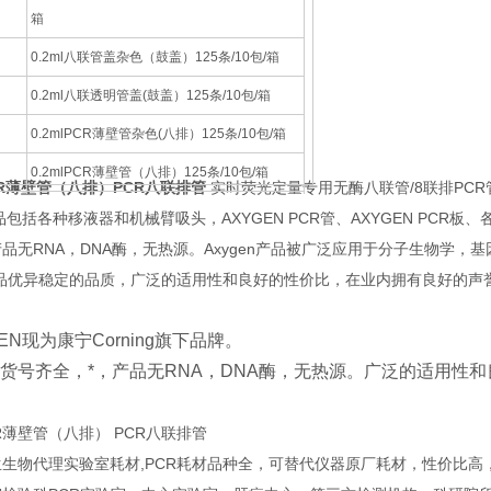
箱
0.2ml八联管盖杂色（鼓盖）125条/10包/箱
0.2ml八联透明管盖(鼓盖）125条/10包/箱
0.2mlPCR薄壁管杂色(八排）125条/10包/箱
0.2mlPCR薄壁管（八排）125条/10包/箱
lPCR薄壁管（八排）PCR八联排管
实时荧光定量专用无酶八联管/8联排PCR管低
0.2mlPCR薄八联壁管(平盖)125排/10包/箱
包括各种移液器和机械臂吸头，AXYGEN PCR管、AXYGEN PCR板
品无RNA，DNA酶，无热源。Axygen产品被广泛应用于分子生物学
0.2 ml axygen 八联管平盖 125条/10包/箱
n产品优异稳定的品质，广泛的适用性和良好的性价比，在业内拥有良好的声
C
0.2mlPCR八排管和透明管盖125条/10包/箱
-C
0.2ml薄壁PCR八排管和平盖 125条/10包/箱
EN现为康宁Corning旗下品牌。
低位0.1ml透明薄壁PCR八联矮管配荧光定量
货号齐全，*，产品无RNA，DNA酶，无热源。广泛的适用性
RT-C
盖
PCR薄壁管（八排） PCR八联排管
T-
低位0.1ml白色薄壁PCR八联矮管配荧光定量
生物代理实验室耗材,PCR耗材品种全，可替代仪器原厂耗材，性价比高
盖