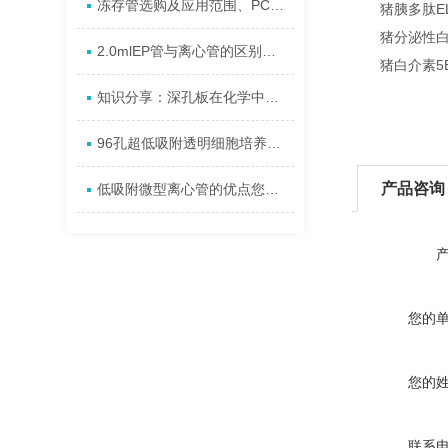
冻存管选购及应用范围、PC冻存盒的作用
猪胰多肽ELIS
猪分泌性白细胞蛋
2.0mlEP管与离心管的区别有哪些?
猪白介素5ELIS
知识分享：深孔板在化学中的用途及应用
96孔超低吸附透明细胞培养板U底，进口对标?
产品咨询
低吸附微型离心管的优点您知道多少?
您的
您的
联系