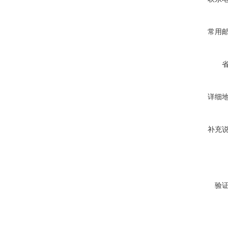
常用
详细
补充
验