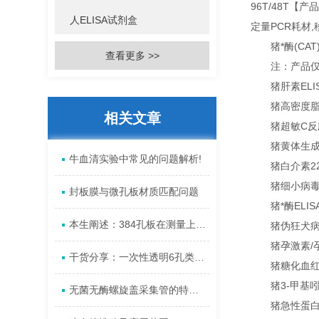
96T/48T【产
人ELISA试剂盒
定量PCR耗材
猪*酶(CAT)
查看更多 >>
注：产品仅用
猪肝素ELISAk
猪高密度脂蛋白E
相关文章
猪超敏C反应蛋白E
猪黄体生成素EL
牛血清实验中常见的问题解析!
猪白介素22ELI
猪细小病毒抗体EL
封板膜与微孔板材质匹配问题
猪*酶ELISAk
本生阐述：384孔板在测量上的注意事项?
猪伪狂犬病毒gB抗
猪孕激素/孕酮E
干货分享：一次性透明6孔类胶原蛋白细胞培养板
猪糖化血红蛋白A1
猪3-甲基吲哚E
无菌无酶螺旋盖采集管的特性、应用、优势
猪急性蛋白ELI