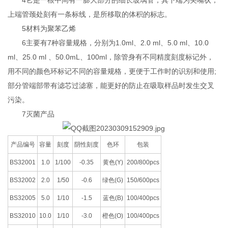
上端管颈处刻有一条标线，是所移取的体积的标志。
5材料为聚苯乙烯
6主要有7种容量规格，分别为1.0ml、2.0 ml、5.0 ml、10.0
ml、25.0 ml 、50.0mL、100ml，除管身有不同精度刻度标记外，
用不同的颜色环标记不同的容量规格，更便于工作时的识别和使用;
部分管端部带有滤芯过滤塞，能更好的防止在吸取样品时发生交叉
污染。
7灭菌产品
产品编号
容量
刻度
阴性刻度
色环
包装
BS32001
1.0
1/100
-0.35
黄色(Y)
200/800pcs
BS32002
2.0
1/50
-0.6
绿色(G)
150/600pcs
BS32005
5.0
1/10
-1.5
蓝色(B)
100/400pcs
BS32010
10.0
1/10
-3.0
橙色(O)
100/400pcs