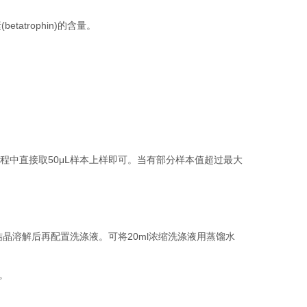
trophin)的含量。
中直接取50μL样本上样即可。当有部分样本值超过最大
晶溶解后再配置洗涤液。可将20ml浓缩洗涤液用蒸馏水
。