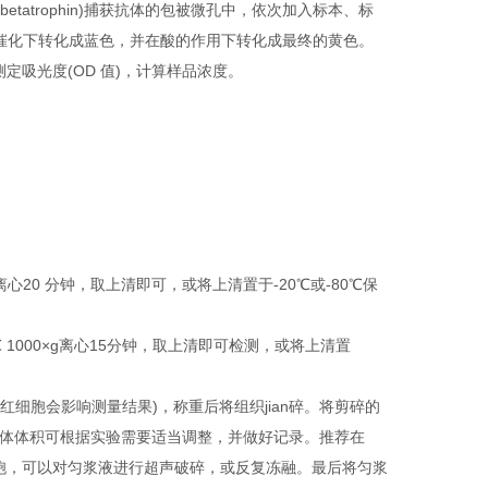
atrophin)捕获抗体的包被微孔中，依次加入标本、标
的催化下转化成蓝色，并在酸的作用下转化成最终的黄色。
下测定吸光度(OD 值)，计算样品浓度。
20 分钟，取上清即可，或将上清置于-20℃或-80℃保
1000×g离心15分钟，取上清即可检测，或将上清置
解的红细胞会影响测量结果)，称重后将组织jian碎。将剪碎的
S，具体体积可根据实验需要适当调整，并做好记录。推荐在
细胞，可以对匀浆液进行超声破碎，或反复冻融。最后将匀浆