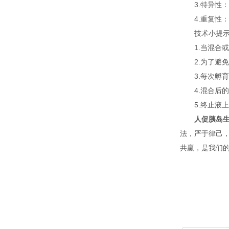
3.特异性：
4.重复性：板
技术小提示
1.当混合或
2.为了避免
3.每次孵育
4.混合后的
5.终止液上板
人促胰岛生长素
法，严于律己
共赢，是我们