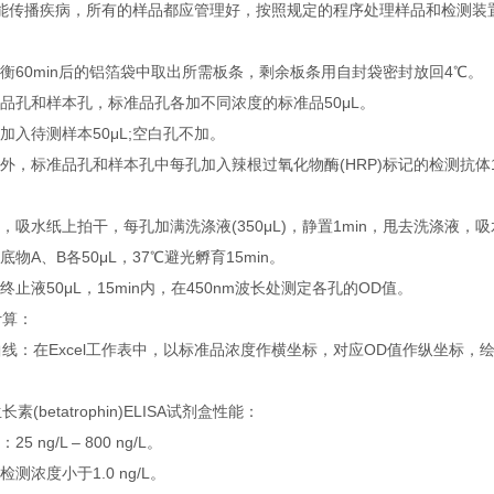
能传播疾病，所有的样品都应管理好，按照规定的程序处理样品和检测装
：
60min后的铝箔袋中取出所需板条，剩余板条用自封袋密封放回4℃。
孔和样本孔，标准品孔各加不同浓度的标准品50μL。
入待测样本50μL;空白孔不加。
，标准品孔和样本孔中每孔加入辣根过氧化物酶(HRP)标记的检测抗体1
吸水纸上拍干，每孔加满洗涤液(350μL)，静置1min，甩去洗涤液，
A、B各50μL，37℃避光孵育15min。
止液50μL，15min内，在450nm波长处测定各孔的OD值。
算：
：在Excel工作表中，以标准品浓度作横坐标，对应OD值作纵坐标，
etatrophin)ELISA试剂盒性能：
ng/L – 800 ng/L。
浓度小于1.0 ng/L。