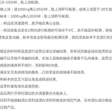
离心5~10分钟，取上清检测。
上清：请1000×g离心20分钟，取上清即可检测，或将上清置于-20℃或
本：1000×g离心20分钟，取上清即可检测。
：样品应清澈透明，悬浮物应离心去除。
样品收集后若在1周内进行检测的可保存于4℃，若不能及时检测，请按一次使
，避免反复冻融，标本溶血会影响最后检测结果，因此溶血标本不宜进行此
：
定的时间和温度进行温育以保证准确结果。所有试剂都必须在使用前达到
确可以导致不准确的结果。在加入底物前确保尽量吸干孔内液体。温育过
残留的液体和手指印，否则影响OD值。
液应呈无色或很浅的颜色，已经变蓝的底物液不能使用。
和标本的交叉污染以免造成错误结果。
温育时避免强光直接照射。
温后再打开密封袋以防水滴凝聚在冷板条上。
试剂不能接触漂白溶剂或漂白溶剂所散发的强烈气体。任何漂白成分都会
过期产品。