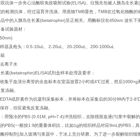
体一步夹心法酶联免疫吸附试验(ELISA)。往预先包被人胰岛生长素(bet
记的检测抗体，经过温育并洗涤。用底物TMB显色，TMB在过氧化物酶
中的人胰岛生长素(betatrophin)呈正相关。用酶标仪在450nm 波长
备试验器材：
0nm)
枪头：0.5-10uL、2-20uL、20-200uL、200-1000uL
温箱
去离子水
betatrophin)ELISA试剂盒样本处理及要求：
集于血清分离管的全血标本在室温放置2小时或4℃过夜，然后1000×g离心
反复冻融。
DTA或肝素作为抗凝剂采集标本，并将标本在采集后的30分钟内于2-8℃ 
0℃保存，但应避免反复冻融。
预冷的PBS (0.01M, pH=7.4)冲洗组织，去除残留血液(匀浆中裂
的PBS(一般按1:9的重量体积比，比如1g的组织样品对应9mL的PB
白酶抑制剂)加入玻璃匀浆器中，于冰上充分研磨。为了进一步裂解组织