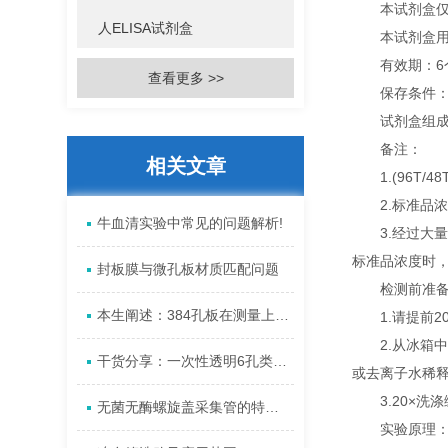
本试剂盒仅供
人ELISA试剂盒
本试剂盒用于体
有效期：6
查看更多 >>
保存条件：2
试剂盒组成
备注：
相关文章
1.(96T/
2.标准品浓度依
牛血清实验中常见的问题解析!
3.经过大量
标准品浓度时，
封板膜与微孔板材质匹配问题
检测前准备
本生阐述：384孔板在测量上的注意事项?
1.请提前2
2.从冰箱中取
干货分享：一次性透明6孔类胶原蛋白细胞培养板
或去离子水稀释
3.20×洗涤
无菌无酶螺旋盖采集管的特性、应用、优势
实验原理