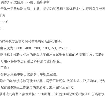
体外研究使用，不用于临床诊断
外定量检测血清、血浆、组织匀浆及相关液体样本中人促胰岛生长素(beta
个月
-8℃
：
48T)打开包装后请及时检查所有物品是否齐全。
次为：800、400、200、100、50、25 ng/L
正常标本检验，标本的正常浓度值均在试剂盒提供的检测范围内，实验过程
可用ye将标本进行适当稀释后再进行实验。
工作：
0分钟从冰箱中取出试剂盒，平衡至室温。
出的浓缩洗涤液可能有结晶，属于正常现象;放置室温，轻摇均匀，待结
配置成400ml工作浓度的洗涤液，未用完的放回4℃
缓冲液的稀释：蒸馏水按1：20稀释，即1份20×洗涤缓冲液加19份蒸馏水
：