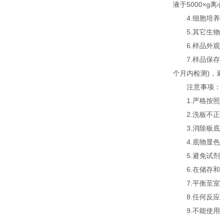
液于5000×g
4.细胞培养物
5.其它生物标
6.样品外观
7.样品保存：
个月内检测)
注意事项
1.严格按照规
2.洗板不正
3.消除板底
4.底物显色
5.避免试剂
6.在储存和
7.平衡至室
8.任何反应
9.不能使用