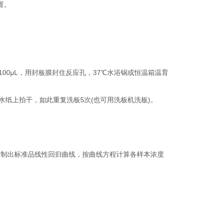
置。
00μL，用封板膜封住反应孔，37℃水浴锅或恒温箱温育
吸水纸上拍干，如此重复洗板5次(也可用洗板机洗板)。
绘制出标准品线性回归曲线，按曲线方程计算各样本浓度