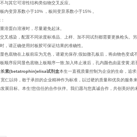
不与其它可溶性结构类似物交叉反应。
内变异系数小于10% ，板间变异系数小于15% 。
：
重溶蛋白溶液时，尽量避免起沫。
交叉感染，配置不同浓度标准品、上样、加不同试剂都需要更换枪头。另
时，请正确使用封板胶可保证结果的准确性。
显色底物在上板前应为无色，请避光保存;假如微孔板后，将由物色变成
顺序应同显色底物上板顺序一致;加入终止液后，孔内颜色由蓝变黄;若
(betatrophin)elisa试剂盒
本生一直视质量控制为企业的生命，追求
，宽仁以待，敢于承担的企业精神作为标准，以过硬的质量和优良的服务
的发展目标。本生!您信任的合作伙伴。我们愿与您真诚合作，共创美好的