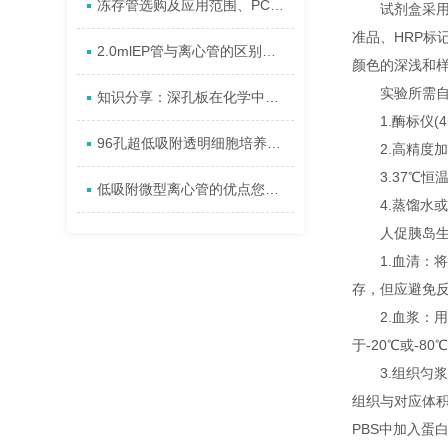
冻存管选购及应用范围、PC冻存盒的作用
试剂盒采用双抗
准品、HRP标
2.0mlEP管与离心管的区别有哪些?
颜色的深浅和样品
实验所需自
知识分享：深孔板在化学中的用途及应用
1.酶标仪(45
96孔超低吸附透明细胞培养板U底，进口对标?
2.高精度加样器及
3.37℃恒
低吸附微型离心管的优点您知道多少?
4.蒸馏水或
人促胰岛生长素(
1.血清：将收
存，但应避免
2.血浆：用E
于-20℃或-8
3.组织匀浆：用
组织与对应体积
PBS中加入蛋