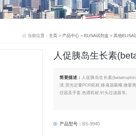
当前位置：
主页
>
产品中心
>
ELISA试剂盒
>
其他ELIS
人促胰岛生长素(betatr
简要描述：
人促胰岛生长素(betatroph
清,荧光定量PCR耗材,移液器吸嘴,微量
仪器及手套,色谱耗材,针头过滤器等。
产品型号：
BS-9940