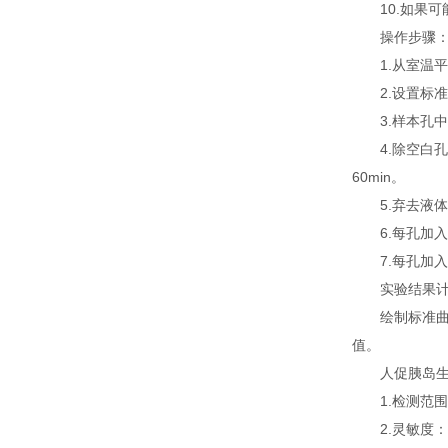
10.如果可
操作步骤
1.从室温平衡
2.设置标准品
3.样本孔中加
4.除空白孔外
60min。
5.弃去液体，
6.每孔加入底物
7.每孔加入终
实验结果计
绘制标准曲线
值。
人促胰岛生长素(b
1.检测范围：25 
2.灵敏度：检测