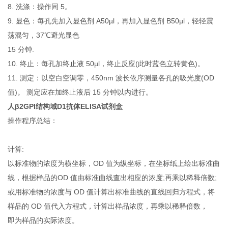
8. 洗涤：操作同 5。
9. 显色：每孔先加入显色剂 A50µl，再加入显色剂 B50µl，轻轻震
荡混匀，37℃避光显色
15 分钟.
10. 终止：每孔加终止液 50µl，终止反应(此时蓝色立转黄色)。
11. 测定：以空白空调零，450nm 波长依序测量各孔的吸光度(OD
值)。 测定应在加终止液后 15 分钟以内进行。
人β2GPI结构域D1抗体ELISA试剂盒
操作程序总结：
计算:
以标准物的浓度为横坐标，OD 值为纵坐标，在坐标纸上绘出标准曲
线，根据样品的OD 值由标准曲线查出相应的浓度;再乘以稀释倍数;
或用标准物的浓度与 OD 值计算出标准曲线的直线回归方程式，将
样品的 OD 值代入方程式，计算出样品浓度，再乘以稀释倍数，
即为样品的实际浓度。