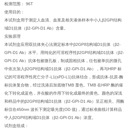
检测范围： 96T
使用目的：
本试剂盒用于测定人血清、血浆及相关液体样本中小人β2GPI结构
域D1抗体（β2-GPI-D1 Ab）含量。
实验原理
本试剂盒应用双抗体夹心法测定标本中β2GPI结构域D1抗体（β2-
GPI-D1 Ab）水平。用纯化的可溶程序性β2GPI结构域D1抗体（β2-
GPI-D1 Ab）抗体包被微孔板，制成固相抗体，往包被单抗的微孔
中依次加入β2GPI结构域D1抗体（β2-GPI-D1 Ab），再与HRP 标
记的可溶程序性死亡分子-L1(sPD-L1)抗体结合，形成抗体-抗原-酶
标抗体复合物，经过洗涤后加底物TMB 显色。TMB 在HRP 酶的催
化下转化成蓝色，并在酸的作用下转化成最终的黄色。颜色的深浅
和样品中的β2GPI结构域D1抗体（β2-GPI-D1 Ab）呈正相关。用酶
标仪在450nm 波长下测定吸光度(OD 值)，通过标准曲线计算样品
中人β2GPI结构域D1抗体（β2-GPI-D1 Ab）浓度。
试剂盒组成：