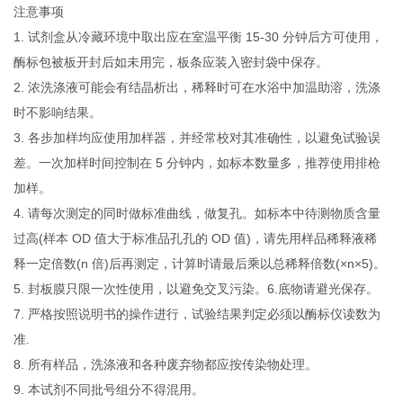
注意事项
1. 试剂盒从冷藏环境中取出应在室温平衡 15-30 分钟后方可使用，
酶标包被板开封后如未用完，板条应装入密封袋中保存。
2. 浓洗涤液可能会有结晶析出，稀释时可在水浴中加温助溶，洗涤
时不影响结果。
3. 各步加样均应使用加样器，并经常校对其准确性，以避免试验误
差。一次加样时间控制在 5 分钟内，如标本数量多，推荐使用排枪
加样。
4. 请每次测定的同时做标准曲线，做复孔。如标本中待测物质含量
过高(样本 OD 值大于标准品孔孔的 OD 值)，请先用样品稀释液稀
释一定倍数(n 倍)后再测定，计算时请最后乘以总稀释倍数(×n×5)。
5. 封板膜只限一次性使用，以避免交叉污染。6.底物请避光保存。
7. 严格按照说明书的操作进行，试验结果判定必须以酶标仪读数为
准.
8. 所有样品，洗涤液和各种废弃物都应按传染物处理。
9. 本试剂不同批号组分不得混用。