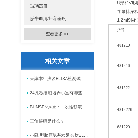
U形和V形底
玻璃器皿
字母排序和切
胎牛血清/培养基瓶
1.2ml9
货号
查看更多 >>
481210
相关文章
481216
天津本生浅谈ELISA检测试剂盒的五大优点
481222
24孔板细胞培养小室有哪些常见问题
BUNSEN课堂：一次性移液管的使用操作流程
4812226
三角摇瓶是什么？
681220
小鼠Ⅰ型胶原氨基端延长肽ELISA试剂盒说明书