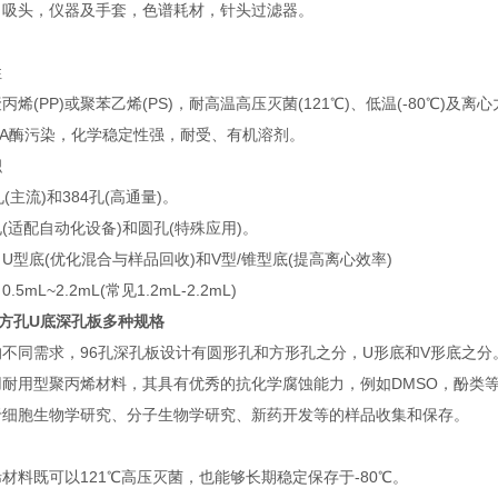
，吸头，仪器及手套，色谱耗材，针头过滤器。
‌
PP)或聚苯乙烯(PS)，耐高温高压灭菌(121℃)、低温(-80℃)及离心力(
A酶污染，化学稳定性强，耐受、有机溶剂。
‌
(主流)和384孔(高通量)。
(适配自动化设备)和圆孔(特殊应用)。
U型底(优化混合与样品回收)和V型/锥型底(提高离心效率)
mL~2.2mL(常见1.2mL-2.2mL)
6孔方孔U底深孔板多种规格
同需求，96孔深孔板设计有圆形孔和方形孔之分，U形底和V形底之分
用型聚丙烯材料，其具有优秀的抗化学腐蚀能力，例如DMSO，酚类
胞生物学研究、分子生物学研究、新药开发等的样品收集和保存。
既可以121℃高压灭菌，也能够长期稳定保存于-80℃。