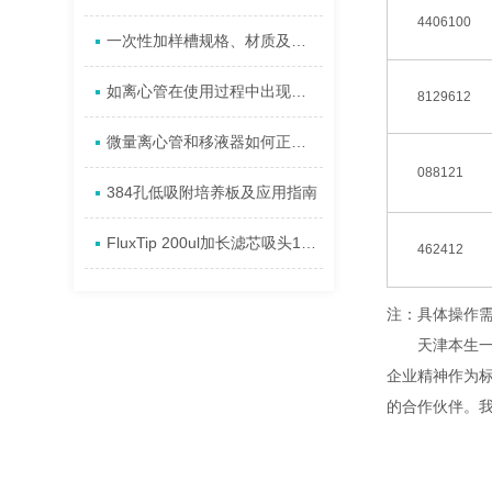
4406100
一次性加样槽规格、材质及特征描述
如离心管在使用过程中出现破裂，原因有哪些?
8129612
微量离心管和移液器如何正确消毒
088121
384孔低吸附培养板及应用指南
FluxTip 200ul加长滤芯吸头10ul 200ul选择事项
462412
注：具体操作
天津本生一直
企业精神作为
的合作伙伴。