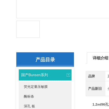
详细介绍
产品目录
国产Bunsen系列
品牌
荧光定量压敏膜
产品新旧
酶标条
1.2ml9
深孔 板