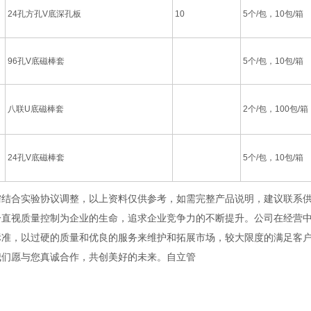
24孔方孔V底深孔板
10
5个/包，10包/箱
96孔V底磁棒套
5个/包，10包/箱
八联U底磁棒套
2个/包，100包/箱
24孔V底磁棒套
5个/包，10包/箱
需结合实验协议调整，以上资料仅供参考，如需完整产品说明，建议联系供
视质量控制为企业的生命，追求企业竞争力的不断提升。公司在经营中
标准，以过硬的质量和优良的服务来维护和拓展市场，较大限度的满足客户
我们愿与您真诚合作，共创美好的未来。自立管