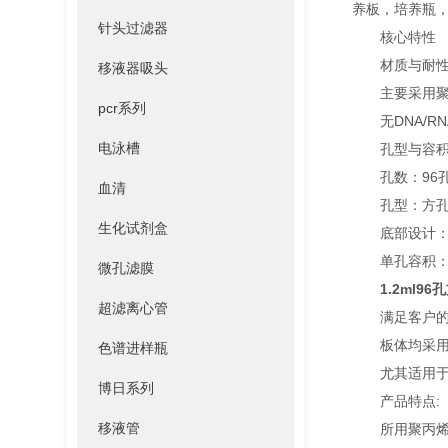
养板，培养瓶
针头过滤器
核心特性‌
‌材质与耐性
移液器吸头
主要采用聚丙烯(
pcr系列
无DNA/RN
电泳槽
‌孔型与容积
‌孔数‌：96孔
血清
‌孔型‌：方孔
生化试剂盒
‌底部设计‌：
‌单孔容积‌：0.5
微孔滤膜
1.2ml9
超滤离心管
满足客户的不
板体均采用耐
色谱进样瓶
尤其适用于细
博日系列
产品特点:
移液管
所用聚丙烯材料