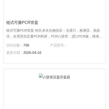
链式可撕PCR管盖
链式可撕PCR管盖 96孔本生生物供应：光度计，检测仪，免疫
仪，全系荧光定量PCR耗材，PCR八联管，进口PCR板，移液器
吸嘴，离心管，冻存管，培养皿，培养板，培养瓶，吸头，仪器
访问次数：
708
产品型号：
及手套，色谱耗材，针头过滤器。
更新日期：
2026-04-16