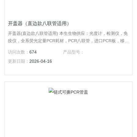
开盖器（直边款八联管适用）
开盖器(直边款八联管适用) 本生生物供应：光度计，检测仪，免
疫仪，全系荧光定量PCR耗材，PCR八联管，进口PCR板，移液
器吸嘴，离心管，冻存管，培养皿，培养板，培养瓶，吸头，仪
访问次数：
674
产品型号：
器及手套，色谱耗材，针头过滤器。
更新日期：
2026-04-16