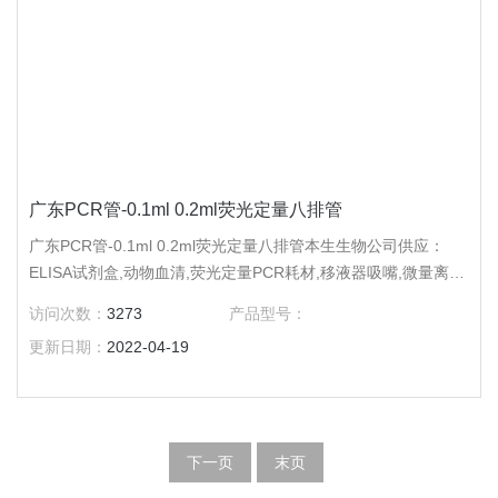
广东PCR管-0.1ml 0.2ml荧光定量八排管
广东PCR管-0.1ml 0.2ml荧光定量八排管本生生物公司供应：
ELISA试剂盒,动物血清,荧光定量PCR耗材,移液器吸嘴,微量离心
管,进口冻存管,细胞培养皿,培养板,培养瓶,进口吸头,仪器及手套,
访问次数：
3273
产品型号：
色谱耗材,针头过滤器,分光光度计。
更新日期：
2022-04-19
下一页
末页