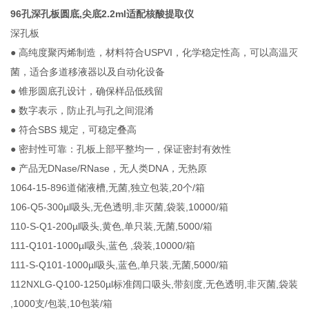
96孔深孔板圆底,尖底2.2ml适配核酸提取仪
深孔板
● 高纯度聚丙烯制造，材料符合USPVI，化学稳定性高，可以高温灭
菌，适合多道移液器以及自动化设备
● 锥形圆底孔设计，确保样品低残留
● 数字表示，防止孔与孔之间混淆
● 符合SBS 规定，可稳定叠高
● 密封性可靠：孔板上部平整均一，保证密封有效性
● 产品无DNase/RNase，无人类DNA，无热原
1064-15-896道储液槽,无菌,独立包装,20个/箱
106-Q5-300µl吸头,无色透明,非灭菌,袋装,10000/箱
110-S-Q1-200µl吸头,黄色,单只装,无菌,5000/箱
111-Q101-1000µl吸头,蓝色 ,袋装,10000/箱
111-S-Q101-1000µl吸头,蓝色,单只装,无菌,5000/箱
112NXLG-Q100-1250µl标准阔口吸头,带刻度,无色透明,非灭菌,袋装
,1000支/包装,10包装/箱