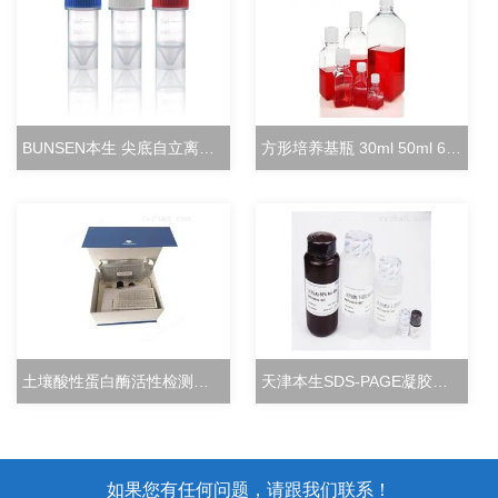
BUNSEN本生 尖底自立离心管 15ml立式冻存管
方形培养基瓶 30ml 50ml 60ml 100ml 125ml
土壤酸性蛋白酶活性检测试剂盒分光光度法
天津本生SDS-PAGE凝胶快速配制试剂盒
如果您有任何问题，请跟我们联系！