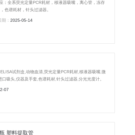
供应：全系荧光定量PCR耗材，移液器吸嘴，离心管，冻存
套，色谱耗材，针头过滤器。
日期：
2025-05-14
ISA试剂盒,动物血清,荧光定量PCR耗材,移液器吸嘴,微
,进口吸头,仪器及手套,色谱耗材,针头过滤器,分光光度计。
2-07
剂瓶 塑料提取管