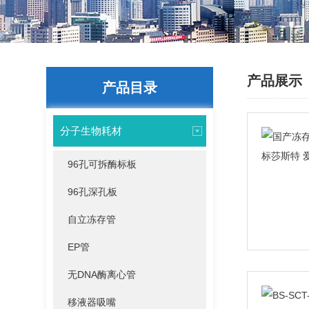
产品展示
产品目录
分子生物耗材
96孔可拆酶标板
96孔深孔板
自立冻存管
EP管
无DNA酶离心管
移液器吸嘴