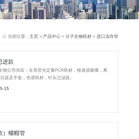
当前位置：
主页
>
产品中心
>
分子生物耗材
>
进口冻存管
思进款
生生物公司供应：全系荧光定量PCR耗材，移液器吸嘴，离
，仪器及手套，色谱耗材，针头过滤器。
5-15
特款）螺帽管