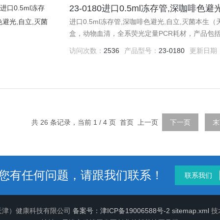
23-0180进口0.5ml冻存管,深咖啡色
进口0.5ml冻存管,深咖啡色避光,自立,灭菌本生
盒，动物血清，全系荧光定量PCR耗材，产品包括：
访问次数：
2536
产品型号：
23-0180
更新日期
共 26 条记录，当前 1 / 4 页 首页 上一页
下一页
末
您有任何问题，请跟我们联系！
联系我们
（天津）健康科技有限公司
备案号：津ICP备19006588号-2
sitemap.xml
技