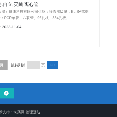
避光,自立,灭菌 离心管
（天津）健康科技有限公司供应：移液器吸嘴，ELISA试剂
PCR单管、八联管、96孔板、384孔板。
：
2023-11-04
页
跳转到第
页
术支持：
制药网
管理登陆