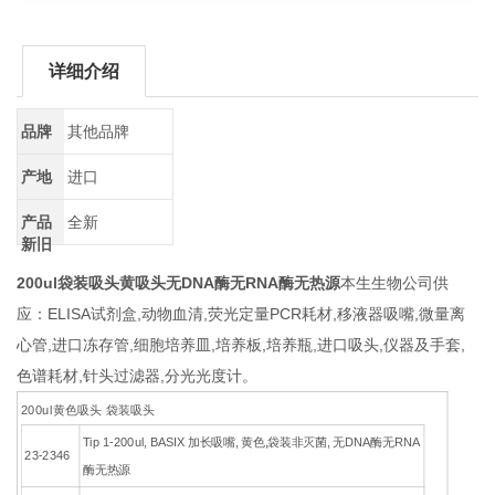
详细介绍
品牌
其他品牌
产地
进口
产品
全新
新旧
200ul袋装吸头黄吸头无DNA酶无RNA酶无热源
本生生物公司供
应：ELISA试剂盒,动物血清,荧光定量PCR耗材,移液器吸嘴,微量离
心管,进口冻存管,细胞培养皿,培养板,培养瓶,进口吸头,仪器及手套,
色谱耗材,针头过滤器,分光光度计。
200ul黄色吸头 袋装吸头
Tip 1-200ul, BASIX 加长吸嘴, 黄色,袋装非灭菌, 无DNA酶无RNA
23-2346
酶无热源