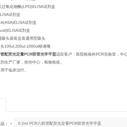
过氧化物酶(LPO)ELISA试剂盒
LISA试剂盒
(ASA)ELISA试剂盒
acid)ELISA试剂盒
规吸头袋装盒装通用型吸头
100ul,200ul,1000ul移液嘴
R八联管配荧光定量PCR联管光学平盖
适应客户：医院检验科PCR实验室，中
试剂生产厂家，疾控中心，检验检疫。
可用于临床治疗。
产品：