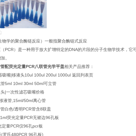
:
（生物学的聚合酶链反应）一般指聚合酶链式反应
（PCR）是一种用于放大扩增特定的DNA的片段的分子生物学技术，它可
增加。
R八联管配荧光定量PCR八联管光学平盖
相关产品推荐：
|移液头10ul 100ul 200ul 1000ul 返回列表页
ml 10ml 30ml 50ml可立管
头|一次性滤芯吸嘴价格
液管,15ml/50ml离心管
连管白色/透明PCR管含8联盖
1ml荧光定量PCR无裙边96孔板
光定量PCR仪96孔pcr板
罗氏480PCR 96孔板)