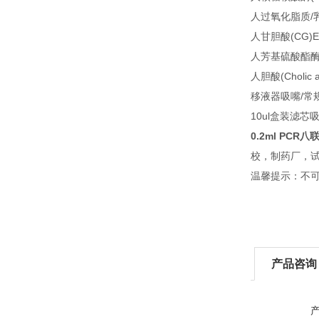
人过氧化脂质/乳
人甘胆酸(CG)E
人芳基硫酸酯酶A
人胆酸(Cholic 
移液器吸嘴/常
10ul盒装滤芯吸头
0.2ml PC
校，制药厂，
温馨提示：不
产品咨询