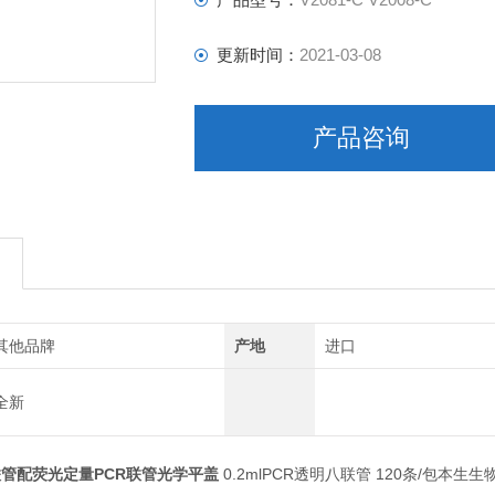
更新时间：
2021-03-08
产品咨询
其他品牌
产地
进口
全新
R八联管配荧光定量PCR联管光学平盖
0.2mlPCR透明八联管 120条/包本生