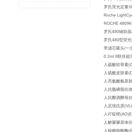
罗氏荧光定量38
Roche Light
ROCHE 4809
罗氏480辅助器
罗氏480型荧光
带滤芯吸头/一
0.2ml 8联排
人硫酸软骨素(C
人硫酸皮肤素(D
人亮氨酰氨基肽酶
人抗髓磷脂抗体IgA
人抗酿酒酵母抗体
人迟现抗原(VLA
人吖啶橙(AO)E
人解脲脲原体抗体(
人核糖核酸酶(RN