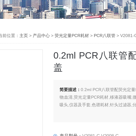
当前位置：
主页
>
产品中心
>
荧光定量PCR耗材
>
PCR八联管
> V208
0.2ml PCR八
盖
简要描述：
0.2ml PCR八联管配荧光
物血清,荧光定量PCR耗材,移液器吸嘴,
吸头,仪器及手套,色谱耗材,针头过滤器,
产品型号：
V2081-C V2008-C