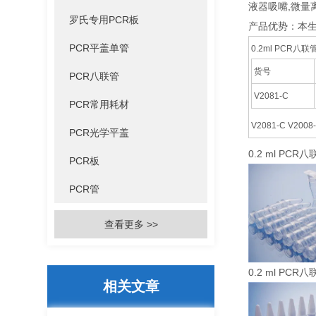
液器吸嘴,微量
罗氏专用PCR板
产品优势：本生
PCR平盖单管
0.2ml PCR
货号
PCR八联管
V2081-C
PCR常用耗材
V2081-C V20
PCR光学平盖
0.2 ml PCR
PCR板
PCR管
查看更多 >>
0.2 ml PCR
相关文章