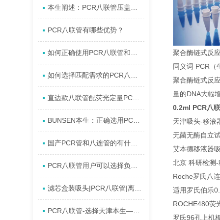
本生阐述：PCR八联管压盖开盖器
PCR八联管有哪些优势？
聚合酶链式反应
如何正确使用PCR八联管和U底深孔板?
同义词 PCR
如何选择匹配需求的PCR八联管?材质/容积/密封性详解
聚合酶链式反应
量的DNA大幅
直边款八联管配荧光定量PCR八联管光学平盖选购指南
0.2ml PC
BUNSEN本生：正确选用PCR八联管的方法您可知!
天津吸头-移液器吸嘴
无菌无酶自立试管5
国产PCR管和八连管的有什么区别?
艾本德移液器吸
北京 科研检测-移
PCR八联管用户可以选择负压或离心法使用
Roche罗氏八
滤芯盒装吸头|PCR八联管|离心管—本生现货供应
适用罗氏伯乐0.
ROCHE480荧
PCR八联管-选择天津本生—包您称心!
罗氏96孔上机板(