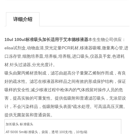
详细介绍
10ul 100ul标准吸头加长适用于艾本德移液器
本生生物公司供应：
elisa试剂盒,动物血清,荧光定量PCR耗材,移液器吸嘴,微量离心管,进
口冻存管,细胞培养皿,培养板,培养瓶,进口吸头,仪器及手套,色谱耗
材,针头过滤器,分光光度计。
吸头由聚丙烯材质制成，滤芯由超高分子量聚乙烯制作而成，有良
好的疏水性。滤芯在移液器和样品之间有效的形成保护结构，保证
吸样的安全性;减少移液过程中枪体内的气体残留对操作人员的危
害，提高实验的可重复性。提供低吸附和普通滤芯吸头，无涂层设
计，不会污染样品，低吸附吸头表面*疏水处理。可高温高压灭菌。
提供无菌架装和普通袋装。
加长吸头 标准吸头
AT-5000 5ml标准吸头，袋装，透明 100支/包，10包/箱