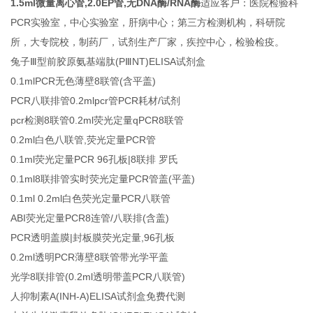
1.5ml微量离心管,2.0EP管,无DNA酶/RNA酶
适应客户：医院检验科
PCR实验室，中心实验室，肝病中心；第三方检测机构，科研院
所，大专院校，制药厂，试剂生产厂家，疾控中心，检验检疫。
兔子Ⅲ型前胶原氨基端肽(PⅢNT)ELISA试剂盒
0.1mlPCR无色薄壁8联管(含平盖)
PCR八联排管0.2mlpcr管PCR耗材/试剂
pcr检测8联管0.2ml荧光定量qPCR8联管
0.2ml白色八联管,荧光定量PCR管
0.1ml荧光定量PCR 96孔板|8联排 罗氏
0.1ml8联排管实时荧光定量PCR管盖(平盖)
0.1ml 0.2ml白色荧光定量PCR八联管
ABI荧光定量PCR8连管/八联排(含盖)
PCR透明盖膜|封板膜荧光定量,96孔板
0.2ml透明PCR薄壁8联管带光学平盖
光学8联排管(0.2ml透明带盖PCR八联管)
人抑制素A(INH-A)ELISA试剂盒免费代测