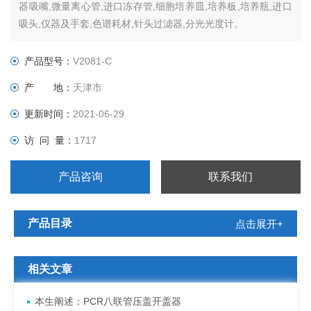
器吸嘴,微量离心管,进口冻存管,细胞培养皿,培养板,培养瓶,进口
吸头,仪器及手套,色谱耗材,针头过滤器,分光光度计。
产品型号：
V2081-C
产 地：
天津市
更新时间：
2021-06-29
访 问 量：
1717
产品咨询
联系我们
产品目录
点击展开+
相关文章
本生阐述：PCR八联管压盖开盖器