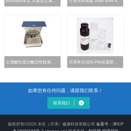
BUNSEN本生 尖底自立离心管 15ml立式冻存管
方形培养基瓶 30ml 50ml 60ml 100ml 125ml
土壤酸性蛋白酶活性检测试剂盒分光光度法
天津本生SDS-PAGE凝胶快速配制试剂盒
如果您有任何问题，请跟我们联系！
联系我们
版权所有©2026 本生（天津）健康科技有限公司
备案号：津ICP
备19006588号-2
sitemap.xml
技术支持：
制药网
管理登陆