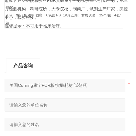
适应客户：医院检验科PCR实验室，中心实验室，肝病中心；第三
包/箱
方检测机构，科研院所，大专院校，制药厂，试剂生产厂家，疾控
3360 96孔板 透明 圆底 TC表面 PS（聚苯乙烯）材质 灭菌 25个/包 4包/
中心，检验检疫。
箱
温馨提示：不可用于临床治疗。
产品咨询