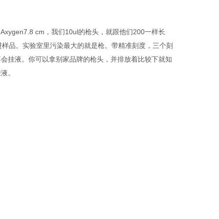
gen7.8 cm，我们10ul的枪头，就跟他们200一样长
枪伸进样品。实验室里污染最大的就是枪。带精准刻度，三个刻
不会挂液。你可以拿别家品牌的枪头，并排放着比较下就知
挂液。