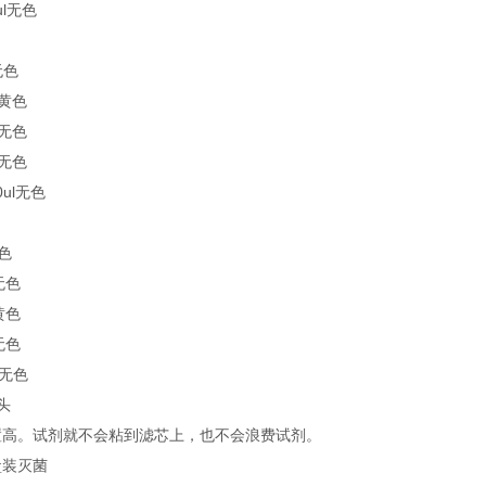
0ul无色
l无色
ul黄色
ul无色
ul无色
00ul无色
无色
l无色
l黄色
l无色
ul无色
头
置高。试剂就不会粘到滤芯上，也不会浪费试剂。
l盒装灭菌