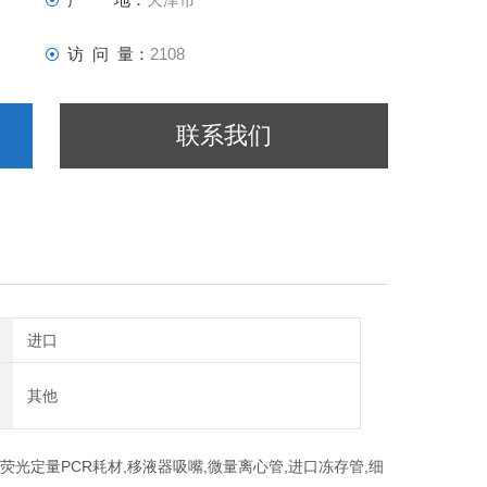
访 问 量：
2108
联系我们
进口
其他
,荧光定量PCR耗材,移液器吸嘴,微量离心管,进口冻存管,细