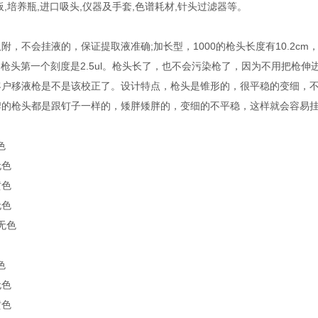
板,培养瓶,进口吸头,仪器及手套,色谱耗材,针头过滤器等。
，不会挂液的，保证提取液准确;加长型，1000的枪头长度有10.2cm，Axy
l的枪头第一个刻度是2.5ul。枪头长了，也不会污染枪了，因为不用把
客户移液枪是不是该校正了。设计特点，枪头是锥形的，很平稳的变细，
牌的枪头都是跟钉子一样的，矮胖矮胖的，变细的不平稳，这样就会容易
色
无色
黄色
无色
l无色
色
无色
黄色