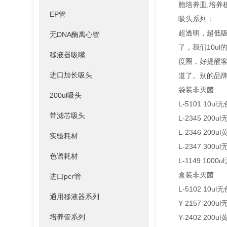
胞培养皿,培养
EP管
吸头系列：
超透明，超低吸附
无DNA酶离心管
了，我们10u
移液器吸嘴
度圈，好提醒
进口加长吸头
道了。别的品
袋装非灭菌
200ul吸头
L-5101 10ul无
带滤芯吸头
L-2345 200ul
L-2346 200ul
实验耗材
L-2347 300ul
色谱耗材
L-1149 1000u
盒装非灭菌
进口pcr管
L-5102 10ul无
通用移液器系列
Y-2157 200ul
培养管系列
Y-2402 200ul