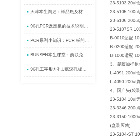
23-5103 20u
天津本生阐述：样品瓶及材质详细介绍
23-5105 100
23-5106 200
96孔PCR反应板的技术说明与选购指南
23-5107SR 
B-0010适配 10
PCR系列小知识：PCR 板的广泛应用域
B-0200适配 20
BUNSEN本生课堂：酶联免疫吸附测定原理与应用方向
B-1000适配 10
3、凝胶加样枪
96孔工字形方孔U底深孔板的应用
L-4091 200u
L-4090 200ul
4、国产头(袋装
23-5104 10ul
23-3346 200u
23-3150 1000
(盒装灭菌)
23-5104-ST 1