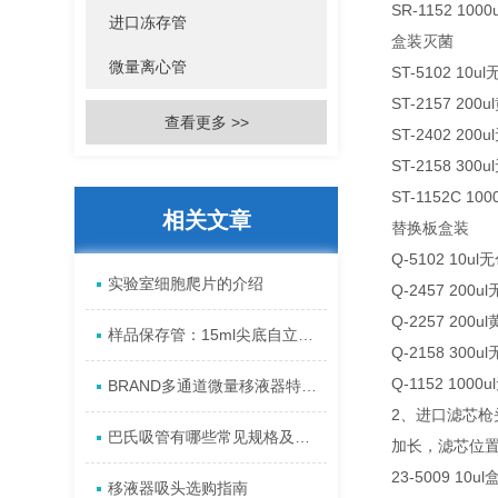
SR-1152 100
进口冻存管
盒装灭菌
微量离心管
ST-5102 10u
ST-2157 200
查看更多 >>
ST-2402 200
ST-2158 300
ST-1152C 10
相关文章
替换板盒装
Q-5102 10ul
实验室细胞爬片的介绍
Q-2457 200u
Q-2257 200u
样品保存管：15ml尖底自立离心管详解
Q-2158 300u
Q-1152 1000
BRAND多通道微量移液器特点?
2、进口滤芯枪
巴氏吸管有哪些常见规格及如果保存
加长，滤芯位
23-5009 10u
移液器吸头选购指南