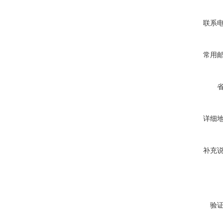
联系
常用
详细
补充
验