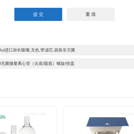
00ul进口加长吸嘴,无色,带滤芯,袋装非灭菌
ml无菌微量离心管（尖底/圆底）螺旋/按盖