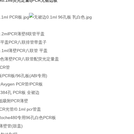
0.1ml荧光定量qPCR无裙边板
0.2mlPCR薄壁8联管平盖
2ml平盖PCR八联排管带盖子
0.1ml薄壁PCR八联管 平盖
1ml白色薄壁PCR八联管配荧光定量盖
CR管
孔板PCR板/96孔板(ABI专用)
ygen PCR管/PCR板
 384孔 PCR板 全裙边
盖低吸附PCR薄壁
R光管/0.1ml pcr管盖
Roche480专用96孔白色PCR板
明薄壁管(鼓盖)