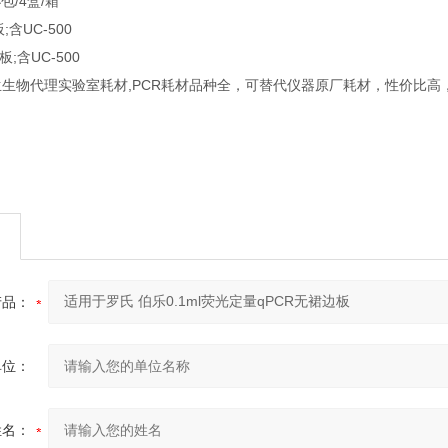
小包/4盒/箱
;含UC-500
板;含UC-500
生物代理实验室耗材,PCR耗材品种全，可替代仪器原厂耗材，性价比高
产品：
单位：
姓名：