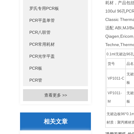
耗材，产品包括
罗氏专用PCR板
100ul 96孔P
Classic Therma
PCR平盖单管
适配 ABI,MJ/Bio
PCR八联管
Qiagen,Ericom
PCR常用耗材
Techne,Thermo
0.1ml无裙边96
PCR光学平盖
货号
品名
PCR板
无裙边
VP1011-C
PCR管
板
VP1011-
无裙边
查看更多 >>
M
板
无裙边板96*0.1
相关文章
材质：聚丙烯材