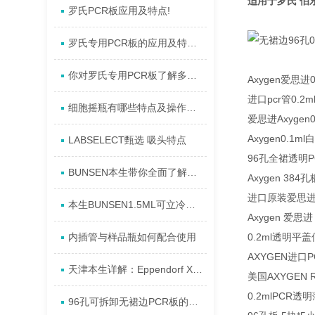
适用于罗氏 伯乐
罗氏PCR板应用及特点!
罗氏专用PCR板的应用及特点您了解多少?
你对罗氏专用PCR板了解多少呢？
Axygen爱思进
进口pcr管0.
细胞摇瓶有哪些特点及操作方法呢
爱思进Axygen
Axygen0.
LABSELECT甄选 吸头特点
96孔全裙透明P
BUNSEN本生带你全面了解——ELISA实验的基本知识
Axygen 384
进口原装爱思进Ax
本生BUNSEN1.5ML可立冷冻管/冻存管的科研使用范围
Axygen 爱思进
内插管与样品瓶如何配合使用
0.2ml透明平
AXYGEN进口PC
天津本生详解：Eppendorf Xplorer®, 单道移液器
美国AXYGEN 
0.2mlPCR透
96孔可拆卸无裙边PCR板的特点