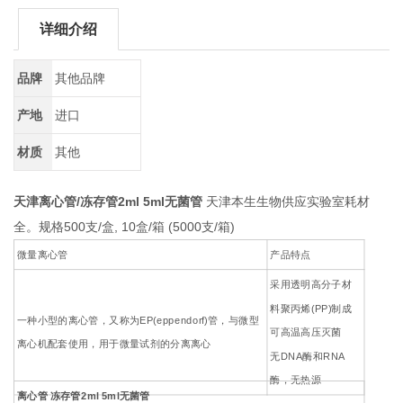
详细介绍
品牌
其他品牌
产地
进口
材质
其他
天津离心管/冻存管2ml 5ml无菌管
天津本生生物供应实验室耗材
全。规格500支/盒, 10盒/箱 (5000支/箱)
微量离心管
产品特点
采用透明高分子材
料聚丙烯(PP)制成
一种小型的离心管，又称为EP(eppendorf)管，与微型
可高温高压灭菌
离心机配套使用，用于微量试剂的分离离心
无DNA酶和RNA
酶，无热源
离心管 冻存管2ml 5ml无菌管