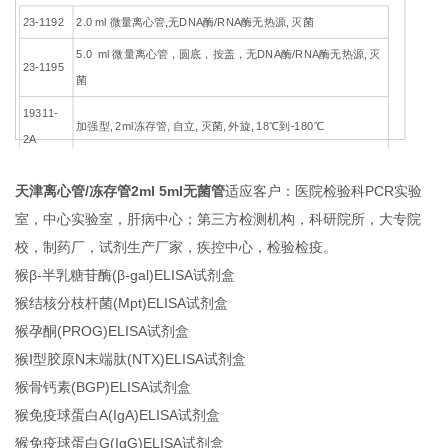
23-1192
2.0 ml 微量离心管,无DNA酶/RNA酶无热源, 灭菌
5.0 ml 微量离心管，圆底，按盖，无DNA酶/RNA酶无热源, 灭
23-1195
菌
19311-
加强型, 2ml冻存管, 自立, 灭菌, 外旋, 18℃到-180℃
2A
19311-
加强型, 5ml冻存管, 自立, 灭菌, 外旋, 18℃到-180℃
天津离心管/冻存管2ml 5ml无菌管
适应客户：医院检验科PCR实验
5A
室，中心实验室，肝病中心；第三方检测机构，科研院所，大专院
校，制药厂，试剂生产厂家，疾控中心，检验检疫。
猴β-半乳糖苷酶(β-gal)ELISA试剂盒
猴结核分枝杆菌(Mpt)ELISA试剂盒
猴孕酮(PROG)ELISA试剂盒
猴Ⅰ型胶原N末端肽(NTX)ELISA试剂盒
猴骨钙素(BGP)ELISA试剂盒
猴免疫球蛋白A(IgA)ELISA试剂盒
猴免疫球蛋白G(IgG)ELISA试剂盒