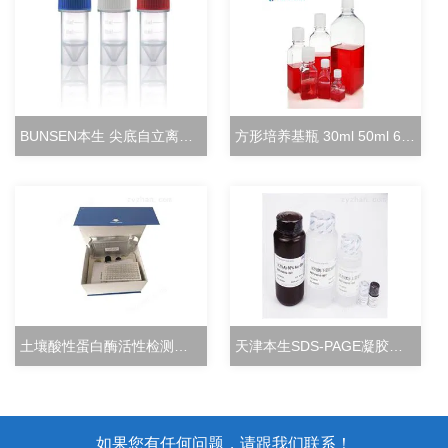
BUNSEN本生 尖底自立离心管 15ml立式冻存管
方形培养基瓶 30ml 50ml 60ml 100ml 125ml
土壤酸性蛋白酶活性检测试剂盒分光光度法
天津本生SDS-PAGE凝胶快速配制试剂盒
如果您有任何问题，请跟我们联系！