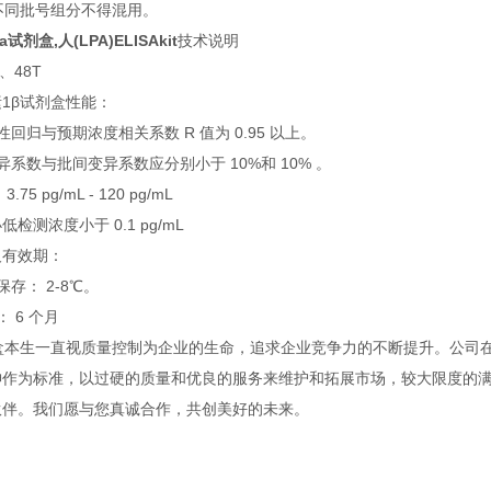
不同批号组分不得混用。
sa试剂盒,人(LPA)ELISAkit
技术说明
48T
β试剂盒性能：
归与预期浓度相关系数 R 值为 0.95 以上。
数与批间变异系数应分别小于 10%和 10% 。
 pg/mL - 120 pg/mL
浓度小于 0.1 pg/mL
有效期：
： 2-8℃。
6 个月
剂盒本生一直视质量控制为企业的生命，追求企业竞争力的不断提升。公司
神作为标准，以过硬的质量和优良的服务来维护和拓展市场，较大限度的满
伙伴。我们愿与您真诚合作，共创美好的未来。