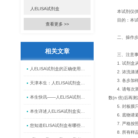
人ELISA试剂盒
本试剂仅供
目的：本试剂
查看更多 >>
二、操作步
相关文章
三、注意事
1. 试剂盒从
人ELISA试剂盒的正确使用说明讲解
2. 浓洗涤
3. 各步加样
天津本生：人ELISA试剂盒检测结果应具备的三条件
4. 请每次测
本生快讯——人ELISA试剂盒的来源，如何选择！
数(n 倍)后再
5. 封板膜
本生详述人ELISA试剂盒实验步骤
6. 底物请
7. 严格按
您知道ELISA试剂盒有哪些特点吗?
8. 所有样