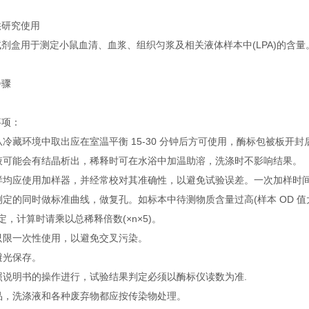
研究使用
盒用于测定小鼠血清、血浆、组织匀浆及相关液体样本中(LPA)的含量
骤
项：
冷藏环境中取出应在室温平衡 15-30 分钟后方可使用，酶标包被板开
液可能会有结晶析出，稀释时可在水浴中加温助溶，洗涤时不影响结果。
均应使用加样器，并经常校对其准确性，以避免试验误差。一次加样时间
定的同时做标准曲线，做复孔。如标本中待测物质含量过高(样本 OD 值
测定，计算时请乘以总稀释倍数(×n×5)。
只限一次性使用，以避免交叉污染。
避光保存。
照说明书的操作进行，试验结果判定必须以酶标仪读数为准.
品，洗涤液和各种废弃物都应按传染物处理。