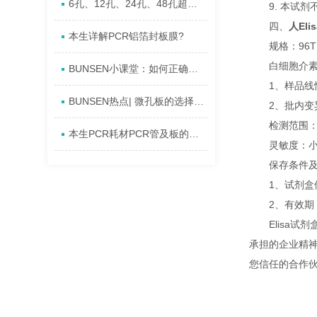
6孔、12孔、24孔、48孔超低吸附培养板
9. 本试剂
四、
人Eli
本生详解PCR铝箔封板膜?
规格：96T、
白细胞介素1
BUNSEN小课堂：如何正确处理已经使用过的移液器吸头
1、样品线性回
BUNSEN热点| 微孔板的选择会面临哪些问题呢？
2、批内变异系
检测范围： 3.75
本生PCR耗材PCR管及板的相关资料介绍
灵敏度：小低检测
保存条件及
1、试剂盒保存
2、有效期： 
Elisa试
承担的企业精
您信任的合作