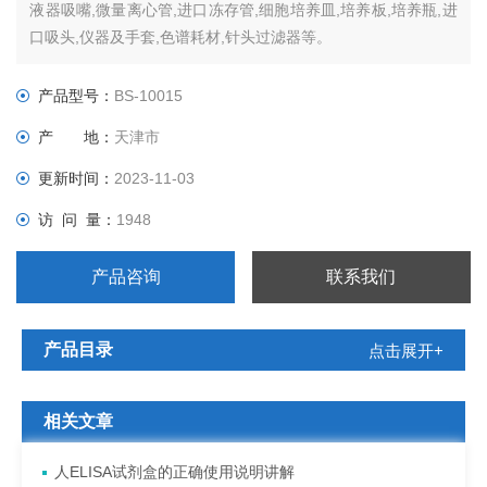
液器吸嘴,微量离心管,进口冻存管,细胞培养皿,培养板,培养瓶,进
口吸头,仪器及手套,色谱耗材,针头过滤器等。
产品型号：
BS-10015
产 地：
天津市
更新时间：
2023-11-03
访 问 量：
1948
产品咨询
联系我们
产品目录
点击展开+
相关文章
人ELISA试剂盒的正确使用说明讲解