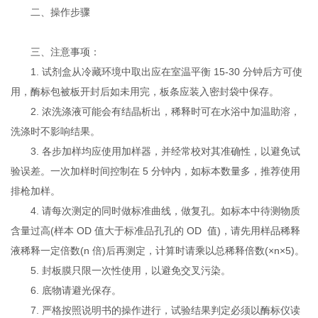
二、操作步骤
三、注意事项：
1. 试剂盒从冷藏环境中取出应在室温平衡 15-30 分钟后方可使
用，酶标包被板开封后如未用完，板条应装入密封袋中保存。
2. 浓洗涤液可能会有结晶析出，稀释时可在水浴中加温助溶，
洗涤时不影响结果。
3. 各步加样均应使用加样器，并经常校对其准确性，以避免试
验误差。一次加样时间控制在 5 分钟内，如标本数量多，推荐使用
排枪加样。
4. 请每次测定的同时做标准曲线，做复孔。如标本中待测物质
含量过高(样本 OD 值大于标准品孔孔的 OD 值)，请先用样品稀释
液稀释一定倍数(n 倍)后再测定，计算时请乘以总稀释倍数(×n×5)。
5. 封板膜只限一次性使用，以避免交叉污染。
6. 底物请避光保存。
7. 严格按照说明书的操作进行，试验结果判定必须以酶标仪读