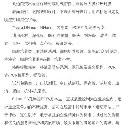
孔边口突出设计保证封膜时气密性，兼容压力膜和热封膜;
表面磨砂、底部透明设计，下表面编号设计，用户标记可定制
喷墨打印黑色字母;
产品无DNase、RNase、内毒素、PCR抑制剂等污染。
通用耗材：深孔板、96孔硅胶垫、吸头、封板膜、玻片、试
管、量杯、试剂槽、离心管、移液器等。
细胞培养类：血清瓶系列、细胞培养玻片、细胞铲/刮/过滤器、
移液管、细胞培养皿/板/瓶、培养小室。
核酸提取耗材：移液器吸头系列、深孔板及磁套系列、PCR
管/PCR板系列、提取管。
试剂包装类：广口试剂瓶、窄口试剂瓶、保存管、试剂盒、血
清、蛋白、抗体/抗原等。
0.1mL 96孔半裙PCR板 本生一直视质量控制为企业的生命，追
求企业竞争力的不断提升。公司在经营中始终秉承：遵纪守法，严
于律己，宽仁以待，敢于承担的企业精神作为标准，以过硬的质量
和优良的服务来维护和拓展市场，较大限度的满足客户的需求。与