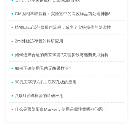
资讯：苏木素伊红(HE)染色液(醇溶)
GM固相萃取装置：实验室中的高效样品前处理神器!
植物Elisa试剂盒操作流程，减少了实验操作的复杂性
2ml外旋冻存管的科研应用
如何选择合适的自立试管?关键参数与选购要点解析
如何正确使用无菌无酶采样管?
96孔工字形方孔U底深孔板的应用
八联U底磁棒套的科研应用
什么是预染蛋白Marker，使用是需注意哪些问题！