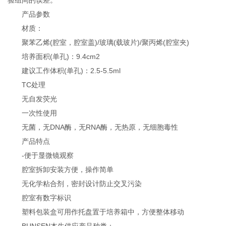
产品参数
材质：
聚苯乙烯(腔室，腔室盖)/玻璃(载玻片)/聚丙烯(腔室夹)
培养面积(单孔)：9.4cm2
建议工作体积(单孔)：2.5-5.5ml
TC处理
无自发荧光
一次性使用
无菌，无DNA酶，无RNA酶，无热原，无细胞毒性
产品特点
-便于显微镜观察
腔室拆卸安装方便，操作简单
无化学粘合剂，密封设计防止交叉污染
腔室有数字标识
塑料包装盒可用作托盘置于培养箱中，方便整体移动
BUNSEN本生供应产品种类：