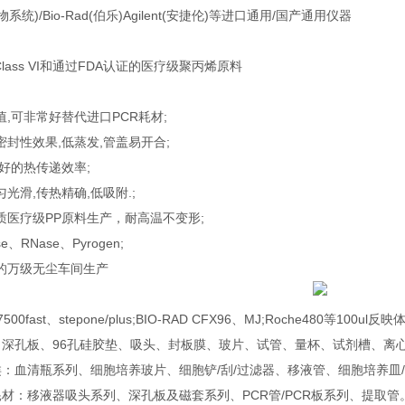
)/Bio-Rad(伯乐)Agilent(安捷伦)等进口通用/国产通用仪器
ass VI和通过FDA认证的医疗级聚丙烯原料
,可非常好替代进口PCR耗材;
封性效果,低蒸发,管盖易开合;
好的热传递效率;
光滑,传热精确,低吸附.;
医疗级PP原料生产，耐高温不变形;
、RNase、Pyrogen;
的万级无尘车间生产
fast、stepone/plus;BIO-RAD CFX96、MJ;Roche480等10
孔板、96孔硅胶垫、吸头、封板膜、玻片、试管、量杯、试剂槽、离
清瓶系列、细胞培养玻片、细胞铲/刮/过滤器、移液管、细胞培养皿/
：移液器吸头系列、深孔板及磁套系列、PCR管/PCR板系列、提取管