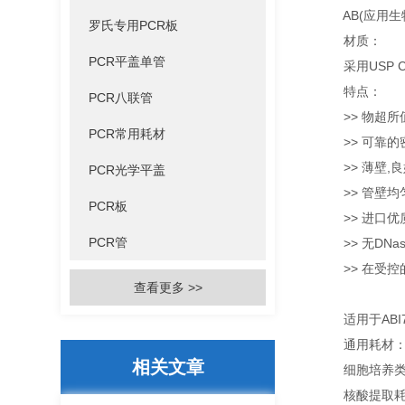
AB(应用生物系统
罗氏专用PCR板
材质：
PCR平盖单管
采用USP Cl
特点：
PCR八联管
>> 物超所值
PCR常用耗材
>> 可靠的密
>> 薄壁,良
PCR光学平盖
>> 管壁均匀
PCR板
>> 进口优质
PCR管
>> 无DNase
>> 在受控
查看更多 >>
适用于ABI7500
通用耗材：深
相关文章
细胞培养类：血
核酸提取耗材