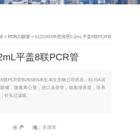
材
>
PCR八联管
> 6121003帝恩薄壁0.2mL平盖8联PCR管
.2mL平盖8联PCR管
平盖8联PCR管BUNSEN本生本生生物公司供应：ELISA试
液器吸嘴，微量离心管，进口冻存管，细胞培养皿，培养
材，针头过滤器。
产 地：
天津市