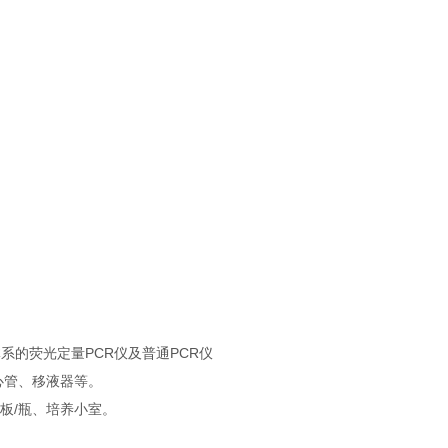
0ul反映体系的荧光定量PCR仪及普通PCR仪
心管、移液器等。
板/瓶、培养小室。
。