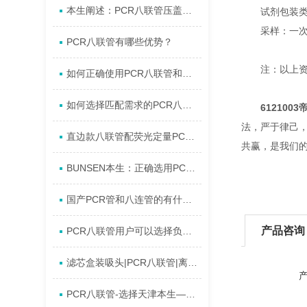
本生阐述：PCR八联管压盖开盖器
试剂包装类：
采样：一次性
PCR八联管有哪些优势？
注：以上资料
如何正确使用PCR八联管和U底深孔板?
如何选择匹配需求的PCR八联管?材质/容积/密封性详解
612100
法，严于律己
直边款八联管配荧光定量PCR八联管光学平盖选购指南
共赢，是我们
BUNSEN本生：正确选用PCR八联管的方法您可知!
国产PCR管和八连管的有什么区别?
产品咨询
PCR八联管用户可以选择负压或离心法使用
滤芯盒装吸头|PCR八联管|离心管—本生现货供应
PCR八联管-选择天津本生—包您称心!