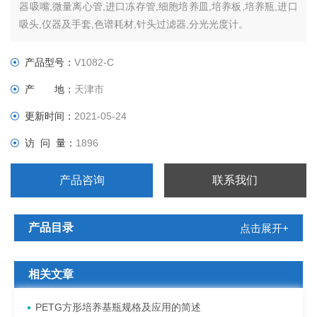
器吸嘴,微量离心管,进口冻存管,细胞培养皿,培养板,培养瓶,进口
吸头,仪器及手套,色谱耗材,针头过滤器,分光光度计。
产品型号：
V1082-C
产 地：
天津市
更新时间：
2021-05-24
访 问 量：
1896
产品咨询
联系我们
产品目录
点击展开+
相关文章
PETG方形培养基瓶规格及应用的简述