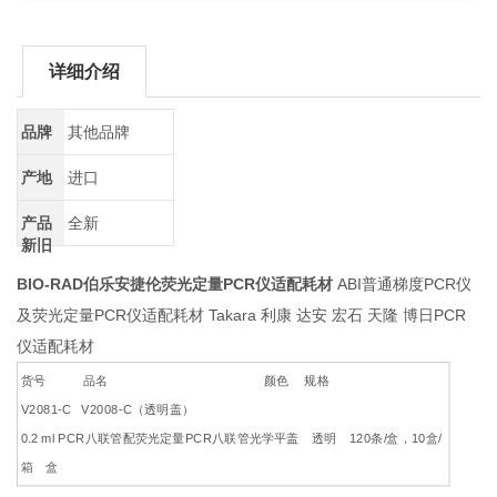
详细介绍
品牌
其他品牌
产地
进口
产品
全新
新旧
BIO-RAD伯乐安捷伦荧光定量PCR仪适配耗材
ABI普通梯度PCR仪
及荧光定量PCR仪适配耗材 Takara 利康 达安 宏石 天隆 博日PCR
仪适配耗材
货号 品名 颜色 规格
V2081-C V2008-C（透明盖）
0.2 ml PCR八联管配荧光定量PCR八联管光学平盖 透明 120条/盒，10盒/
箱 盒