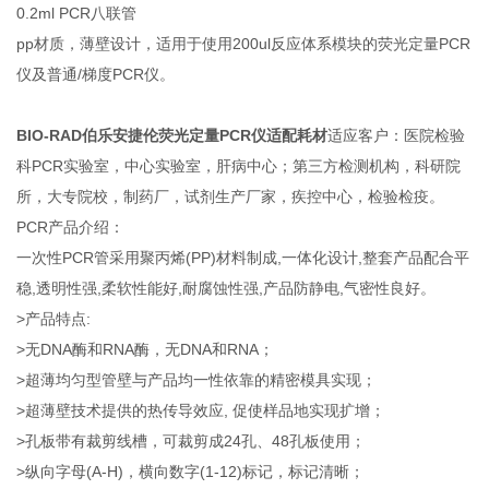
0.2ml PCR八联管
pp材质，薄壁设计，适用于使用200ul反应体系模块的荧光定量PCR
仪及普通/梯度PCR仪。
BIO-RAD伯乐安捷伦荧光定量PCR仪适配耗材
适应客户：医院检验
科PCR实验室，中心实验室，肝病中心；第三方检测机构，科研院
所，大专院校，制药厂，试剂生产厂家，疾控中心，检验检疫。
PCR产品介绍：
一次性PCR管采用聚丙烯(PP)材料制成,一体化设计,整套产品配合平
稳,透明性强,柔软性能好,耐腐蚀性强,产品防静电,气密性良好。
>产品特点:
>无DNA酶和RNA酶，无DNA和RNA；
>超薄均匀型管壁与产品均一性依靠的精密模具实现；
>超薄壁技术提供的热传导效应, 促使样品地实现扩增；
>孔板带有裁剪线槽，可裁剪成24孔、48孔板使用；
>纵向字母(A-H)，横向数字(1-12)标记，标记清晰；