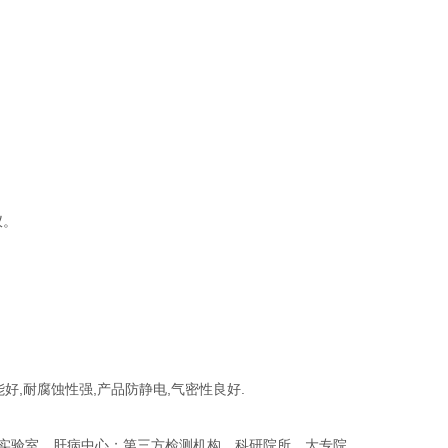
仪。
能好,耐腐蚀性强,产品防静电,气密性良好.
心实验室，肝病中心；第三方检测机构，科研院所，大专院