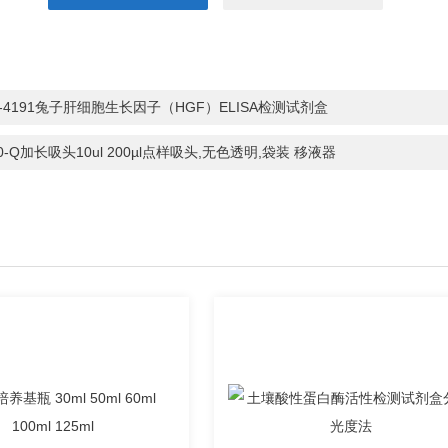
S-4191兔子肝细胞生长因子（HGF）ELISA检测试剂盒
10-Q加长吸头10ul 200µl点样吸头,无色透明,袋装 移液器