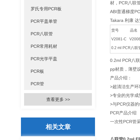
材，PCR八联
罗氏专用PCR板
ABI普通梯度
Takara 利康
PCR平盖单管
货号 
PCR八联管
V2081-C V2
PCR常用耗材
0.2 ml PC
PCR光学平盖
0.2ml PCR八
pp材质，薄壁
PCR板
​产品介绍：
PCR管
>超清洁生产环
>专业的光学
查看更多 >>
>与PCR仪器
PCR产品介绍
一次性PCR管
相关文章
八联管0.2ml 