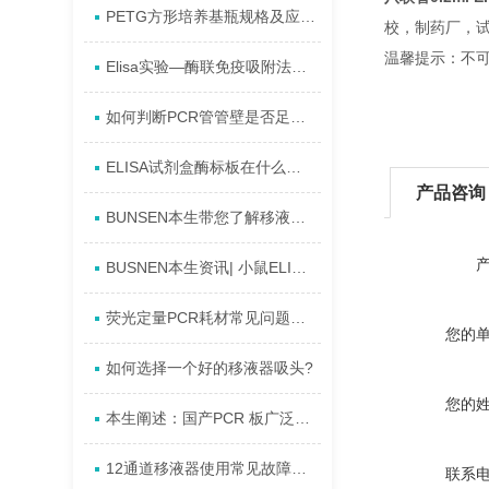
PETG方形培养基瓶规格及应用的简述
校，制药厂，
温馨提示：不
Elisa实验—酶联免疫吸附法科研试剂盒概述
如何判断PCR管管壁是否足够薄
ELISA试剂盒酶标板在什么情况下失效
产品咨询
BUNSEN本生带您了解移液管的使用步骤及注意事项
BUSNEN本生资讯| 小鼠ELISA试剂盒正确保存、操作？
荧光定量PCR耗材常见问题解答
您的
如何选择一个好的移液器吸头?
您的
本生阐述：国产PCR 板广泛应用领域
12通道移液器使用常见故障原因及解决对策
联系