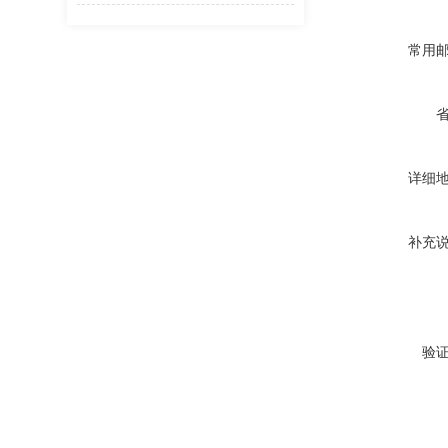
常用
详细
补充
验