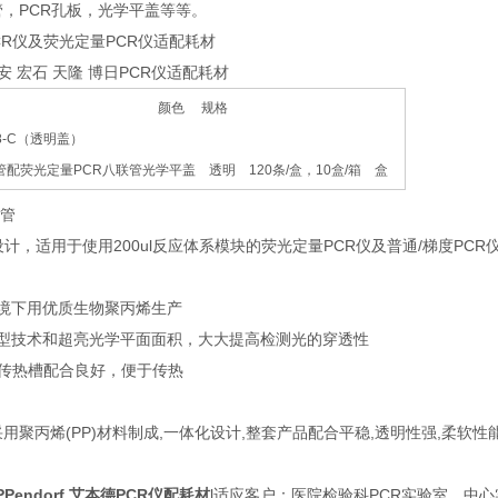
管，PCR孔板，光学平盖等等。
PCR仪及荧光定量PCR仪适配耗材
 达安 宏石 天隆 博日PCR仪适配耗材
品名 颜色 规格
008-C（透明盖）
R八联管配荧光定量PCR八联管光学平盖 透明 120条/盒，10盒/箱 盒
联管
设计，适用于使用200ul反应体系模块的荧光定量PCR仪及普通/梯度PCR
境下用优质生物聚丙烯生产
成型技术和超亮光学平面面积，大大提高检测光的穿透性
的传热槽配合良好，便于传热
采用聚丙烯(PP)材料制成,一体化设计,整套产品配合平稳,透明性强,柔软性
EPPendorf 艾本德PCR仪配耗材
l适应客户：医院检验科PCR实验室，中