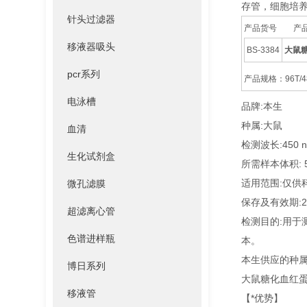
存管，细胞培
针头过滤器
产品货号
移液器吸头
BS-3384
大鼠糖
pcr系列
产品规格：96T/4
电泳槽
品牌:本生
种属:大鼠
血清
检测波长:450 
生化试剂盒
所需样本体积: 50
适用范围:仅供
微孔滤膜
保存及有效期:2
超滤离心管
检测目的:用
色谱进样瓶
本。
本生供应的种属
博日系列
大鼠糖化血红蛋白A
移液管
【*优势】