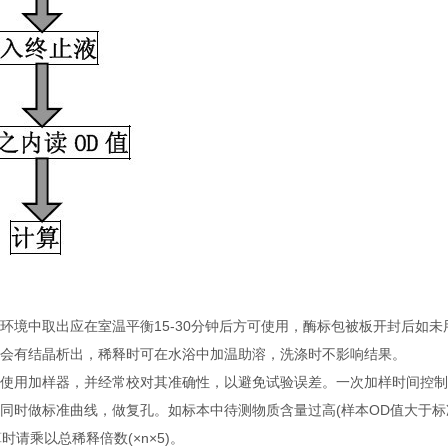
藏环境中取出应在室温平衡15-30分钟后方可使用，酶标包被板开封后如
能会有结晶析出，稀释时可在水浴中加温助溶，洗涤时不影响结果。
应使用加样器，并经常校对其准确性，以避免试验误差。一次加样时间控
的同时做标准曲线，做复孔。如标本中待测物质含量过高(样本OD值大于标准
时请乘以总稀释倍数(×n×5)。