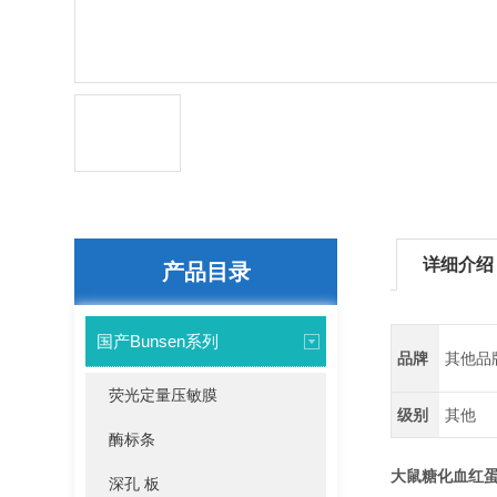
详细介绍
产品目录
国产Bunsen系列
品牌
其他品
荧光定量压敏膜
级别
其他
酶标条
大鼠糖化血红蛋白A
深孔 板