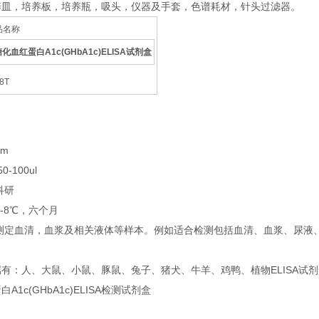
养皿，培养板，培养瓶，吸头，仪器及手套，色谱耗材，针头过滤器。
 产品名称
化血红蛋白A1c(GHbA1c)ELISA试剂盒
8T
nm
-100ul
科研
-8℃，六个月
于测定血清，血浆及相关液体等样本。例如适合检测包括血清、血浆、尿液
有：人、大鼠、小鼠、豚鼠、兔子、猪犬、牛羊、鸡鸭、植物ELISA试
1c(GHbA1c)ELISA检测试剂盒