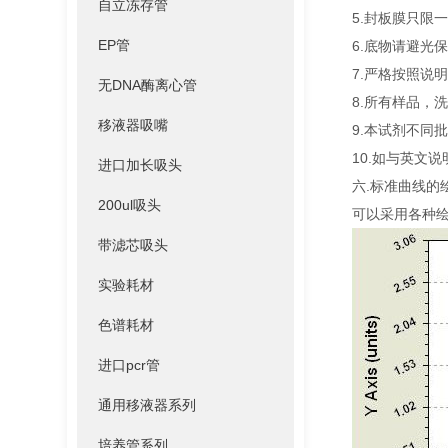
自立冻存管
5.封板膜只限
EP管
6.底物请避光
7.严格按照说
无DNA酶离心管
8.所有样品，
移液器吸嘴
9.本试剂不同
10.如与英文
进口加长吸头
六.标准曲线的
200ul吸头
可以采用各种绘图
带滤芯吸头
实验耗材
色谱耗材
进口pcr管
通用移液器系列
培养管系列