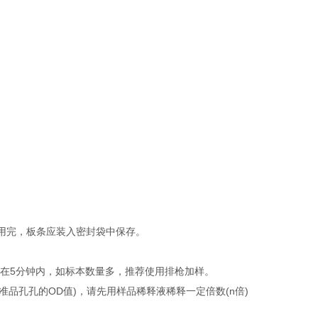
未用完，板条应装入密封袋中保存。
制在5分钟内，如标本数量多，推荐使用排枪加样。
品孔孔的OD值)，请先用样品稀释液稀释一定倍数(n倍)