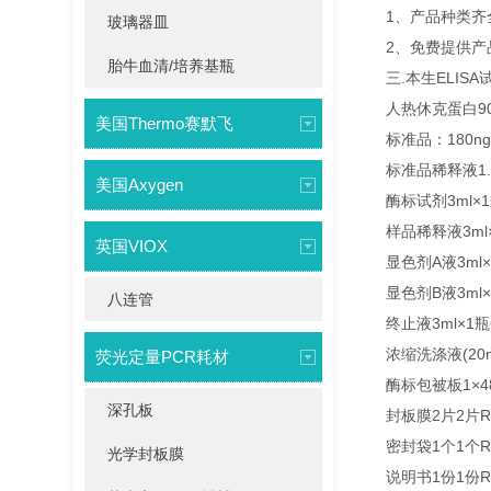
1、产品种类齐
玻璃器皿
2、免费提供
胎牛血清/培养基瓶
三.本生ELIS
人热休克蛋白90(
美国Thermo赛默飞
标准品：180ng/
标准品稀释液1.5m
美国Axygen
酶标试剂3ml×1
样品稀释液3ml×
英国VIOX
显色剂A液3ml×
显色剂B液3ml×
八连管
终止液3ml×1瓶6
浓缩洗涤液(20ml
荧光定量PCR耗材
酶标包被板1×48
深孔板
封板膜2片2片R
密封袋1个1个R
光学封板膜
说明书1份1份R