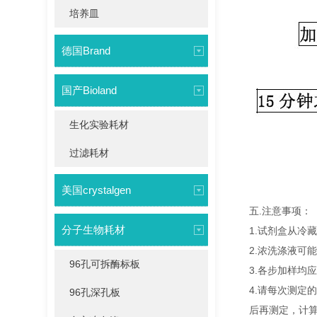
培养皿
德国Brand
国产Bioland
生化实验耗材
过滤耗材
美国crystalgen
五.注意事项：
分子生物耗材
1.试剂盒从冷
2.浓洗涤液可
96孔可拆酶标板
3.各步加样均
4.请每次测定
96孔深孔板
后再测定，计算