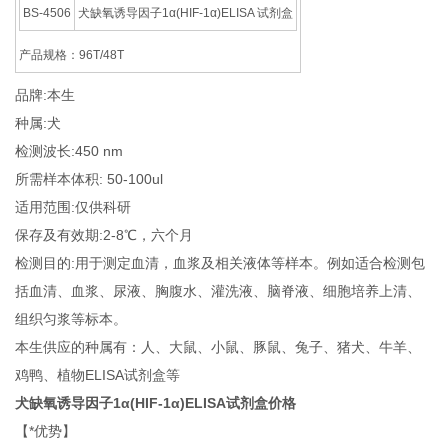
BS-4506
犬缺氧诱导因子1α(HIF-1α)ELISA 试剂盒
产品规格：96T/48T
品牌:本生
种属:犬
检测波长:450 nm
所需样本体积: 50-100ul
适用范围:仅供科研
保存及有效期:2-8℃，六个月
检测目的:用于测定血清，血浆及相关液体等样本。例如适合检测包
括血清、血浆、尿液、胸腹水、灌洗液、脑脊液、细胞培养上清、
组织匀浆等标本。
本生供应的种属有：人、大鼠、小鼠、豚鼠、兔子、猪犬、牛羊、
鸡鸭、植物ELISA试剂盒等
犬缺氧诱导因子1α(HIF-1α)ELISA试剂盒价格
【*优势】