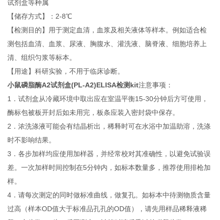
试剂盒等种属
【储存方式】：2-8℃
【检测目的】用于测定血清，血浆及相关液体等样本。例如适合检
测包括血清、血浆、尿液、胸腹水、灌洗液、脑脊液、细胞培养上
清、组织匀浆等标本。
【用途】科研实验，不用于临床诊断。
小鼠磷脂酶A2试剂盒(PL-A2)ELISA检测kit
注意事项：
1．试剂盒从冷藏环境中取出应在室温平衡15-30分钟后方可使用，
酶标包被板开封后如未用完，板条应装入密封袋中保存。
2．浓洗涤液可能会有结晶析出，稀释时可在水浴中加温助溶，洗涤
时不影响结果。
3．各步加样均应使用加样器，并经常校对其准确性，以避免试验误
差。一次加样时间控制在5分钟内，如标本数量多，推荐使用排枪加
样。
4．请每次测定的同时做标准曲线，做复孔。如标本中待测物质含量
过高（样本OD值大于标准品孔孔的OD值），请先用样品稀释液稀