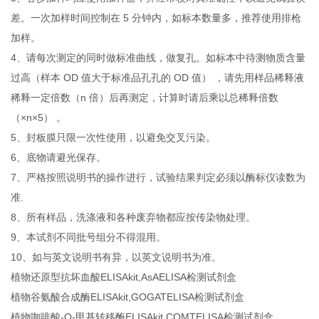
差。一次加样时间控制在 5 分钟内，如标本数量多，推荐使用排枪
加样。
4、请每次测定的同时做标准曲线，做复孔。如标本中待测物质含量
过高（样本 OD 值大于标准品孔孔的 OD 值） ，请先用样品稀释液
稀释一定倍数（n 倍）后再测定，计算时请后乘以总稀释倍数
（×n×5） 。
5、封板膜只限一次性使用，以避免交叉污染。
6、底物请避光保存。
7、严格按照说明书的操作进行，试验结果判定必须以酶标仪读数为
准.
8、所有样品，洗涤液和各种废弃物都应按传染物处理。
9、本试剂不同批号组分不得混用。
10、如与英文说明书有异，以英文说明书为准。
植物还原型抗坏血酸ELISAkit,AsAELISA检测试剂盒
植物谷氨酸合成酶ELISAkit,GOGATELISA检测试剂盒
植物咖啡酸-O-甲基转移酶ELISAkit,COMTELISA检测试剂盒