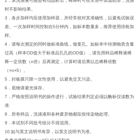
2．浓洗涤液可能会有结晶析出，稀释时可在水浴中加温助溶，洗涤
时不影响结果。
3．各步加样均应使用加样器，并经常校对其准确性，以避免试验误
差。一次加样时间控制在5分钟内，如标本数量多，推荐使用排枪加
样。
4．请每次测定的同时做标准曲线，做复孔。如标本中待测物质含量
过高（样本OD值大于标准品孔孔的OD值），请先用样品稀释液稀
释一定倍数（n倍）后再测定，计算时请后乘以总稀释倍数
（×n×5）。
5．封板膜只限一次性使用，以避免交叉污染。
6．底物请避光保存。
7．严格按照说明书的操作进行，试验结果判定必须以酶标仪读数为
准.
8．所有样品，洗涤液和各种废弃物都应按传染物处理。
9．本试剂不同批号组分不得混用。
10.如与英文说明书有异，以英文说明书为准。