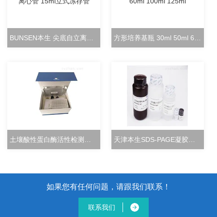
BUNSEN本生 尖底自立离心管 15ml立式冻存管
方形培养基瓶 30ml 50ml 60ml 100ml 125ml
土壤酸性蛋白酶活性检测试剂盒分光光度法
天津本生SDS-PAGE凝胶快速配制试剂盒
如果您有任何问题，请跟我们联系！
联系我们