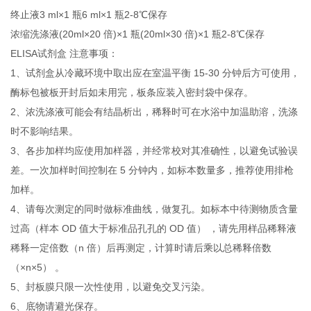
终止液3 ml×1 瓶6 ml×1 瓶2-8℃保存
浓缩洗涤液(20ml×20 倍)×1 瓶(20ml×30 倍)×1 瓶2-8℃保存
ELISA试剂盒 注意事项：
1、试剂盒从冷藏环境中取出应在室温平衡 15-30 分钟后方可使用，
酶标包被板开封后如未用完，板条应装入密封袋中保存。
2、浓洗涤液可能会有结晶析出，稀释时可在水浴中加温助溶，洗涤
时不影响结果。
3、各步加样均应使用加样器，并经常校对其准确性，以避免试验误
差。一次加样时间控制在 5 分钟内，如标本数量多，推荐使用排枪
加样。
4、请每次测定的同时做标准曲线，做复孔。如标本中待测物质含量
过高（样本 OD 值大于标准品孔孔的 OD 值） ，请先用样品稀释液
稀释一定倍数（n 倍）后再测定，计算时请后乘以总稀释倍数
（×n×5） 。
5、封板膜只限一次性使用，以避免交叉污染。
6、底物请避光保存。