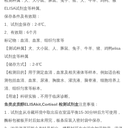
检测种属：人、大小鼠、豚鼠、兔子、猪、犬、牛羊、鸡鸭、猴
ELISA试剂盒等种属。
保存条件及有效期：
1、试剂盒保存：2-8℃。
2、有效期：6个月
标记物：血清、血浆、组织匀浆等
【测试种属】犬、大小鼠、人、豚鼠、兔子、牛羊、猪、鸡鸭elisa
试剂盒等种属
【储存方式】：2-8℃
【检测目的】用于测定血清，血浆及相关液体等样本。例如适合检
测包括血清、血浆、尿液、胸腹水、灌洗液、脑脊液、细胞培养上
清、组织匀浆等标本。
【用途】科研实验，不用于临床诊断。
鱼类皮质醇ELISAkit,Cortisol 检测试剂盒
注意事项：
1．试剂盒从冷藏环境中取出应在室温平衡15-30分钟后方可使用，
酶标包被板开封后如未用完，板条应装入密封袋中保存。