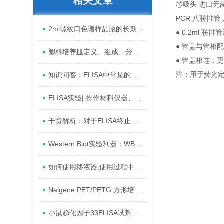
相关文章
芯吸头 进口无
PCR 八联排管
2ml螺纹口色谱样品瓶的长期保存方法
● 0.2ml 
● 管盖与管相
塑料培养皿定义、组成、分类、类型及应用详解
● 管盖相连，
注：用于荧光定
知识问答：ELISA中常见的假阴性的因素
ELISA实验| 操作材料仪器、步骤、注意事项、常见问题
干货解析：对于ELISA终止液您了解多少?
Western Blot实验利器：WB双板与铂乐通用转印电泳槽使用全解析
如何使用移液器,使用过程中应注意哪些问题
Nalgene PET/PETG 方形培养基瓶资料详解
小鼠趋化因子33ELISA试剂盒,小鼠(CXCL33)ELISAkit