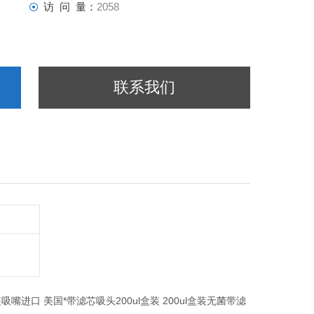
访 问 量：
2058
联系我们
嘴进口 美国*带滤芯吸头200ul盒装 200ul盒装无菌带滤