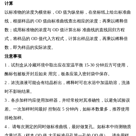
计算
以标准物的浓度为横坐标，
OD
值为纵坐标，在坐标纸上绘出标准曲
线，根据样品的
OD
值由标准曲线查出相应的浓度；再乘以稀释倍
数；或用标准物的浓度与
OD
值计算出标
准曲线的直线回归方程
式，将样品的
OD
值代入方程式，计算出样品浓度，再乘以稀释倍
数，
即为样品的实际浓度。
注意事项
1
．试剂盒从冷藏环境中取出应在室温平衡
15-30
分钟后方可使用，
酶标包被板开封后如未
用完，板条应装入密封袋中保存。
2
．浓洗涤液可能会有结晶析出，稀释时可在水浴中加温助溶，洗涤
时不影响结果。
3
．各步加样均应使用加样器，并经常校对其准确性，以避免试验误
差。一次加样时间最好
控制在
5
分钟内，如标本数量多，推荐使用
排枪加样。
4
． 请每次测定的同时做标准曲线，最好做复孔。如标本中待测物质
含量过高（样本
OD
值
大于标准品孔第一孔的
OD
值），请先用样