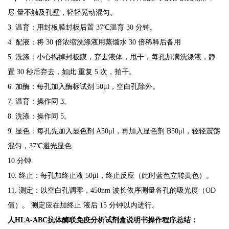
尽
量不触及孔壁，轻轻晃动混匀。
3.
温育：用封板膜封板后置
37
℃温育 3
0
分钟。
4.
配液：将
30
倍浓缩洗涤液用蒸馏水
30
倍稀释后备用
5.
洗涤：小心揭掉封板膜，弃去液体，甩干，每孔加满洗涤液，静
置
30
秒后弃去，如此
重复
5
次，拍干。
6.
加酶：每孔加入酶标试剂
50μl
，空白孔除外。
7.
温育：操作同
3
。
8.
洗涤：操作同
5
。
9.
显色：每孔先加入显色剂
A50μl
，再加入显色剂
B50μl
，轻轻震荡
混匀，
37
℃避光显色
10 分钟.
10.
终止：每孔加终止液
50μl
，终止反应（此时蓝色立转黄色）。
11.
测定：以空白孔调零，
450nm
波长依序测量各孔的吸光度（
OD
值）。 测定应在加终止
液后
15
分钟以内进行。
人HLA-ABC抗体酶联免疫分析试剂盒说明书
操作程序总结：