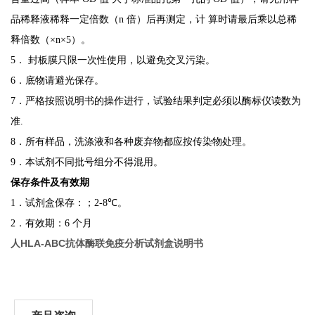
品稀释液稀释一定倍数（
n
倍）后再测定，计
算时请最后乘以总稀
释倍数（×n×5）。
5
． 封板膜只限一次性使用，以避免交叉污染。
6
．底物请避光保存。
7
．严格按照说明书的操作进行，试验结果判定必须以酶标仪读数为
准
.
8
．所有样品，洗涤液和各种废弃物都应按传染物处理。
9
．本试剂不同批号组分不得混用。
保存条件及有效期
1
．试剂盒保存：；
2-8
℃。
2
．有效期：
6
个月
人HLA-ABC抗体酶联免疫分析试剂盒说明书