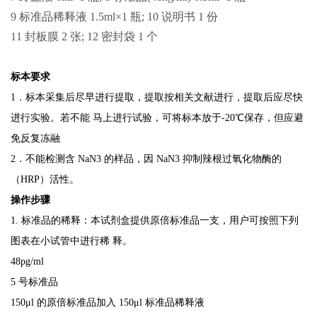
9 标准品稀释液 1.5ml×1 瓶; 10 说明书 1 份
11 封板膜 2 张; 12 密封袋 1 个
标本要求
1
．标本采集后尽早进行提取，提取按相关文献进行，提取后应尽快
进行实验。若不能
马上进行试验，可将标本放于
-20
℃保存，但应避
免反复冻融
2．不能检测含 NaN3 的样品，因
NaN3
抑制辣根过氧化物酶的
（
HRP
）活性。
操作步骤
1.
标准品的稀释：本试剂盒提供原倍标准品一支，用户可按照下列
图表在小试管中进行稀
释。
48pg/ml
5
号标准品
150μl
的原倍标准品加入
150μl
标准品稀释液