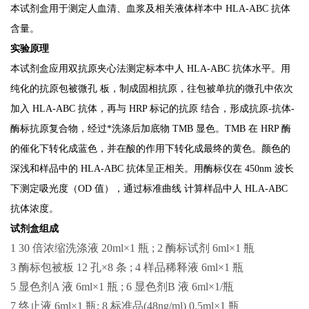
本试剂盒用于测定人血清、血浆及相关液体样本中
HLA-ABC
抗体
含量。
实验原理
本试剂盒应用双抗原夹心法测定标本中人
HLA-ABC
抗体水平。用
纯化的抗原包被微孔
板，制成固相抗原，往包被单抗的微孔中依次
加入
HLA-ABC
抗体，再与
HRP
标记的抗原
结合，形成抗原
-
抗体
-
酶标抗原复合物，经过*洗涤后加底物
TMB
显色。
TMB
在
HRP
酶
的催化下转化成蓝色，并在酸的作用下转化成最终的黄色。颜色的
深浅和样品中的
HLA-ABC
抗体呈正相关。用酶标仪在
450nm
波长
下测定吸光度（
OD
值），通过标准曲线
计算样品中人
HLA-ABC
抗体浓度。
试剂盒组成
1 30 倍浓缩洗涤液 20ml×1 瓶 ; 2 酶标试剂 6ml×1 瓶
3 酶标包被板 12 孔×8 条 ; 4 样品稀释液 6ml×1 瓶
5 显色剂A 液 6ml×1 瓶 ; 6 显色剂B 液 6ml×1/瓶
7 终止液 6ml×1 瓶; 8 标准品(48ng/ml) 0.5ml×1 瓶