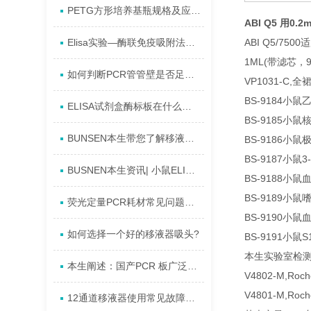
PETG方形培养基瓶规格及应用的简述
ABI Q5 用0
Elisa实验—酶联免疫吸附法科研试剂盒概述
ABI Q5/750
1ML(带滤芯，
如何判断PCR管管壁是否足够薄
VP1031-C,全
BS-9184小鼠
ELISA试剂盒酶标板在什么情况下失效
BS-9185小鼠
BUNSEN本生带您了解移液管的使用步骤及注意事项
BS-9186小鼠
BS-9187小鼠
BUSNEN本生资讯| 小鼠ELISA试剂盒正确保存、操作？
BS-9188小鼠
BS-9189小鼠
荧光定量PCR耗材常见问题解答
BS-9190小
如何选择一个好的移液器吸头?
BS-9191小鼠
本生实验室检测耗材
本生阐述：国产PCR 板广泛应用领域
V4802-M,Ro
V4801-M,Ro
12通道移液器使用常见故障原因及解决对策