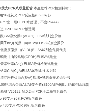
.2ml荧光PCR八联盖配管
本生推荐PCR检测耗材：
0适用96孔荧光PCR反应板(0.2ml/孔)
96个/盒，经DEPC水处理，不含Rnase)
裙边96*0.1mlPCR板透明
乙酰CoA羧化酶1(ACC1)ELISA试剂盒价格
核因子κB抑制蛋白α(IKBα)ELISA试剂盒报价
极低密度脂蛋白(VLDL)ELISA试剂盒免费代测
3-磷酸甘油脱氢酶(GPDH)ELISA试剂盒
血管紧张素(Ang) ELISA分析检测试剂盒
嗜铬蛋白A(CgA)ELISA试剂盒技术文献
鼠血清淀粉样蛋白A(SAA)ELISA试剂盒技术说明书
S100钙结合蛋白A8/A9复合物(S100A8/A9)ELISA试剂盒现货
 V20122-M,0.2ml PCR十二联管乳白色
che 96专用96孔PCR板乳白色
che 480专用PCR 96孔板乳白色