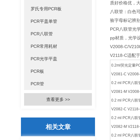
质好价格优，
罗氏专用PCR板
八联管：白色可用于B
验字母标记辨别
PCR平盖单管
PCR八联管光
PCR八联管
pp材质，光学设
PCR常用耗材
V2008-C/V21
V2118-C适配于V
PCR光学平盖
0.2ml荧光定量
PCR板
V2081-C V200
0.2 ml PCR
PCR管
V2081-M V200
查看更多 >>
0.2 ml PCR
V2082-C V211
0.2 ml PCR
相关文章
V2082-M V211
0.2 ml PCR