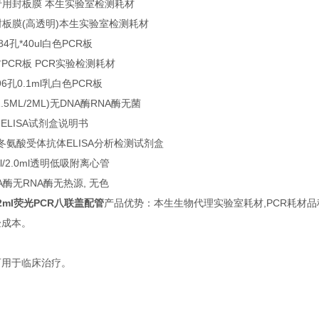
专用封板膜 本生实验室检测耗材
封板膜(高透明)本生实验室检测耗材
4孔*40ul白色PCR板
PCR板 PCR实验检测耗材
6孔0.1ml乳白色PCR板
5ML/2ML)无DNA酶RNA酶无菌
)ELISA试剂盒说明书
天冬氨酸受体抗体ELISA分析检测试剂盒
ml/2.0ml透明低吸附离心管
A酶无RNA酶无热源, 无色
0.2ml荧光PCR八联盖配管
产品优势：本生生物代理实验室耗材,PCR耗材
验成本。
可用于临床治疗。