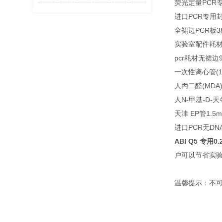
荧光定量PCR
进口PCR专用
全裙边PCR板38
实验室配件耗材
pcr耗材无裙边9
一次性离心管(1.
人丙二醛(MDA
人N-甲基-D-
天津 EP管1.5
进口PCR无DN
ABI Q5 专用
户可以节省实
温馨提示：不