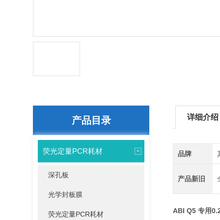
详细介绍
产品目录
荧光定量PCR耗材
品牌
深孔板
产品新旧
光学封板膜
ABI Q5 专用
荧光定量PCR耗材