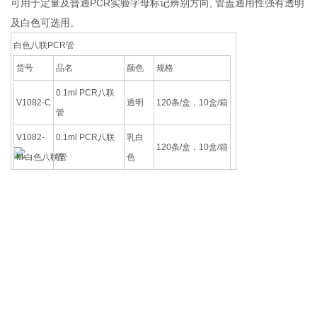
可用于定量及普通PCR实验字母标记辨别方向, 管盖通用性强有透明
及白色可选用。
白色八联PCR管
货号
品名
颜色
规格
0.1ml PCR八联
V1082-C
透明
120条/盒，10盒/箱
管
V1082-
0.1ml PCR八联
乳白
120条/盒，10盒/箱
M
管
色