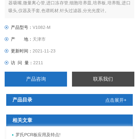
器吸嘴,微量离心管,进口冻存管,细胞培养皿,培养板,培养瓶,进口
吸头,仪器及手套,色谱耗材,针头过滤器,分光光度计。
产品型号：
V1082-M
产 地：
天津市
更新时间：
2021-11-23
访 问 量：
2211
产品咨询
联系我们
产品目录
点击展开+
相关文章
罗氏PCR板应用及特点!