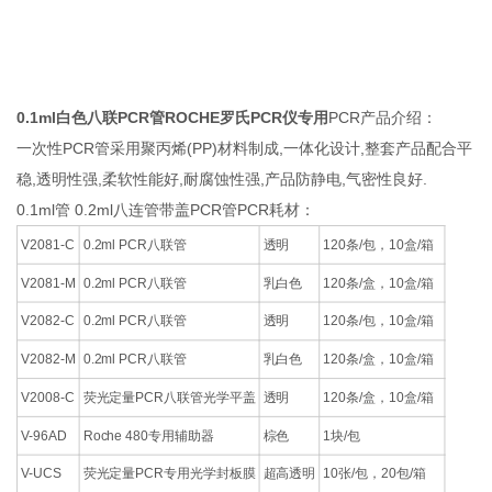
0.1ml白色八联PCR管ROCHE罗氏PCR仪专用
PCR产品介绍：
一次性PCR管采用聚丙烯(PP)材料制成,一体化设计,整套产品配合平
稳,透明性强,柔软性能好,耐腐蚀性强,产品防静电,气密性良好.
0.1ml管 0.2ml八连管带盖PCR管PCR耗材：
V2081-C
0.2ml PCR八联管
透明
120条/包，10盒/箱
V2081-M
0.2ml PCR八联管
乳白色
120条/盒，10盒/箱
V2082-C
0.2ml PCR八联管
透明
120条/包，10盒/箱
V2082-M
0.2ml PCR八联管
乳白色
120条/盒，10盒/箱
V2008-C
荧光定量PCR八联管光学平盖
透明
120条/盒，10盒/箱
V-96AD
Roche 480专用辅助器
棕色
1块/包
V-UCS
荧光定量PCR专用光学封板膜
超高透明
10张/包，20包/箱