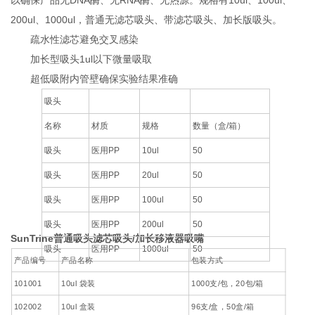
200ul、1000ul，普通无滤芯吸头、带滤芯吸头、加长版吸头。
疏水性滤芯避免交叉感染
加长型吸头1ul以下微量吸取
超低吸附内管壁确保实验结果准确
吸头
名称
材质
规格
数量（盒/箱）
吸头
医用PP
10ul
50
吸头
医用PP
20ul
50
吸头
医用PP
100ul
50
吸头
医用PP
200ul
50
SunTrine普通吸头滤芯吸头/加长移液器吸嘴
吸头
医用PP
1000ul
50
产品编号
产品名称
包装方式
101001
10ul 袋装
1000支/包，20包/箱
102002
10ul 盒装
96支/盒，50盒/箱