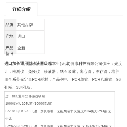
详细介绍
品牌
其他品牌
产地
进口
产品
全新
新旧
进口加长通用型移液器吸嘴
本生(天津)健康科技有限公司供应：光度
计，检测仪，免疫仪，移液器，钻石吸嘴，离心管，冻存管，培养
皿全系荧光定量PCR耗材，产品包括：PCR单管、PCR八联管、96
孔板、384孔板。
进口加长通用型 移液器吸嘴
1000支/包, 10包/箱 (10000支/箱)
L-5101Tip 0.5-10ul,进口加长吸嘴，无色,袋装非灭菌,无DNA酶无RNA酶无
热源
L-2345Tip 1-200ul, 进口加长吸嘴，无色,袋装非灭菌, 无DNA酶无RNA酶无