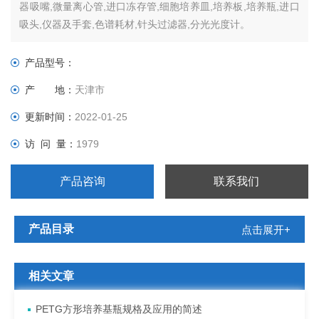
器吸嘴,微量离心管,进口冻存管,细胞培养皿,培养板,培养瓶,进口
吸头,仪器及手套,色谱耗材,针头过滤器,分光光度计。
产品型号：
产 地：
天津市
更新时间：
2022-01-25
访 问 量：
1979
产品咨询
联系我们
产品目录
点击展开+
相关文章
PETG方形培养基瓶规格及应用的简述