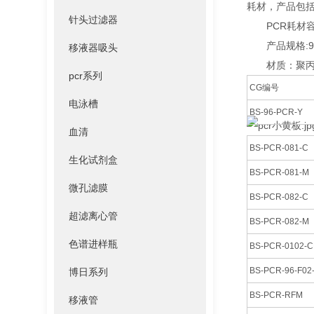
耗材，产品包括
针头过滤器
PCR耗材容量
产品规格:96
移液器吸头
材质：聚丙烯
pcr系列
CG编号
电泳槽
BS-96-PCR-Y
血清
BS-PCR-081-C
生化试剂盒
BS-PCR-081-M
微孔滤膜
BS-PCR-082-C
超滤离心管
BS-PCR-082-M
色谱进样瓶
BS-PCR-0102-
BS-PCR-96-F02
博日系列
BS-PCR-RFM
移液管