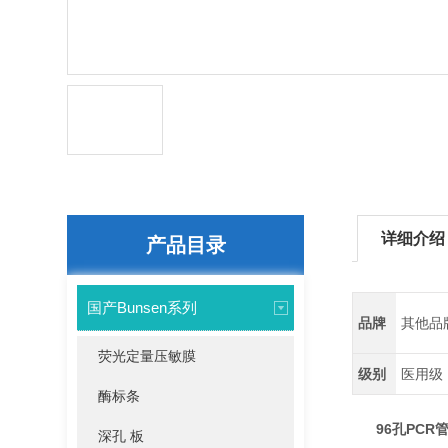
详细介绍
产品目录
国产Bunsen系列
品牌
其他品
荧光定量压敏膜
级别
医用级
酶标条
96孔PCR
深孔 板