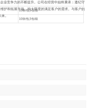
求企业竞争力的不断提升。公司在经营中始终秉承：遵纪守
来维护和拓展市场，较大限度的满足客户的需求。与客户的
10块/包,5包/箱
未来。
10块/包,5包/箱