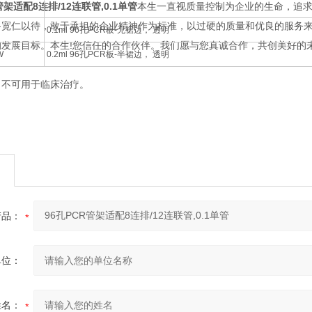
管架适配8连排/12连联管,0.1单管
本生一直视质量控制为企业的生命，追
，宽仁以待，敢于承担的企业精神作为标准，以过硬的质量和优良的服务
T
0.1ml 96孔PCR板-无裙边， 透明
的发展目标。本生!您信任的合作伙伴。我们愿与您真诚合作，共创美好的
W
0.2ml 96孔PCR板-半裙边， 透明
可用于临床治疗。
产品：
单位：
姓名：