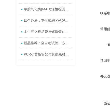
单胺氧化酶(MAO)活性检测试剂盒实验原理及操作步骤
联系
四个办法，本生帮您区别好坏ELISA试剂盒
常用
本生可立样品管与螺帽管在科研实验中的应用
新品推荐：全自动试管、冻存管开盖机
PCR小黄板管架与其他耗材对比
详细
补充
验