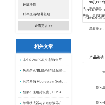
96孔PCR
玻璃器皿
法，严于律己
BS-PCR-96-01-
胎牛血清/培养基瓶
共赢，是我们
BS-PCR-96-02-
查看更多 >>
温馨提示：不
相关文章
产品咨询
本生0.2mlPCR八连管(含平盖)的应用
教您怎么*ELISA试剂盒试验中的过错?2023资料已更新
荧光素钠 Fluorescein Sodium/ Uranine
您的
如果不使用封板膜，ELISA实验结果会怎样?
您的
单道移液器与多道移液器在实验中的应用