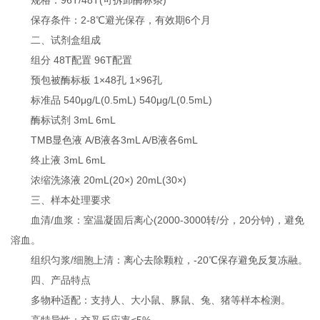
保存条件‌：2-8℃避光保存，有效期6个月
二、试剂盒组成‌
组分‌ ‌48T配置‌ ‌96T配置‌
预包被酶标板 1×48孔 1×96孔
标准品 540μg/L(0.5mL) 540μg/L(0.5mL)
酶标试剂 3mL 6mL
TMB显色液 A/B液各3mL A/B液各6mL
终止液 3mL 6mL
浓缩洗涤液 20mL(20×) 20mL(30×)
三、样本处理要求‌
血清/血浆‌：室温凝固后离心(2000-3000转/分，20分钟)，避免
溶血。
组织匀浆/细胞上清‌：离心去除颗粒，-20℃保存避免反复冻融。
四、产品特点‌
多物种适配‌：支持人、大小鼠、豚鼠、兔、猪等样本检测。
高特异性‌：交叉反应率<5%。